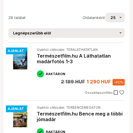
28 találat
Oldalanként:
Gyártói cikkszám: TERALATHATATLAN
AJÁNLAT
Természetfilm.hu A Láthatatlan
madárfotós 1-3
RAKTÁRON
2 189 HUF
1 290 HUF
-
41,1
%
check_box_outline_blank
Összehasonlítás
Gyártói cikkszám: TERBENCEMEGATOB
AJÁNLAT
Természetfilm.hu Bence meg a többi
jómadár
RAKTÁRON