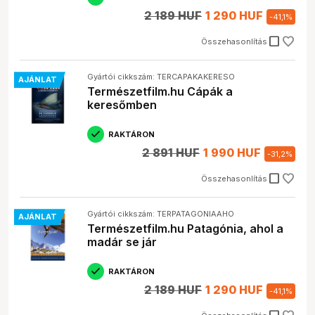
2 189 HUF
1 290 HUF
-
41,1
%
check_box_outline_blank
Összehasonlítás
Gyártói cikkszám: TERCAPAKAKERESO
AJÁNLAT
Természetfilm.hu Cápák a
keresőmben
RAKTÁRON
2 891 HUF
1 990 HUF
-
31,2
%
check_box_outline_blank
Összehasonlítás
Gyártói cikkszám: TERPATAGONIAAHO
AJÁNLAT
Természetfilm.hu Patagónia, ahol a
madár se jár
RAKTÁRON
2 189 HUF
1 290 HUF
-
41,1
%