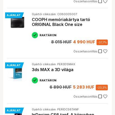
check_box_outline_blank
Összehasonlítás
Gyártói cikkszám: C080005007
AJÁNLAT
COOPH memóriakártya tartó
ORIGINAL Black One size
RAKTÁRON
8 015 HUF
4 990 HUF
-
37,7
%
check_box_outline_blank
Összehasonlítás
Gyártói cikkszám: PER3DSMAX
AJÁNLAT
3ds MAX a 3D világa
RAKTÁRON
6 890 HUF
5 283 HUF
-
23,3
%
check_box_outline_blank
Összehasonlítás
Gyártói cikkszám: PERIDCS6TANF
AJÁNLAT
InDesign CS6 tanf. A könyvben