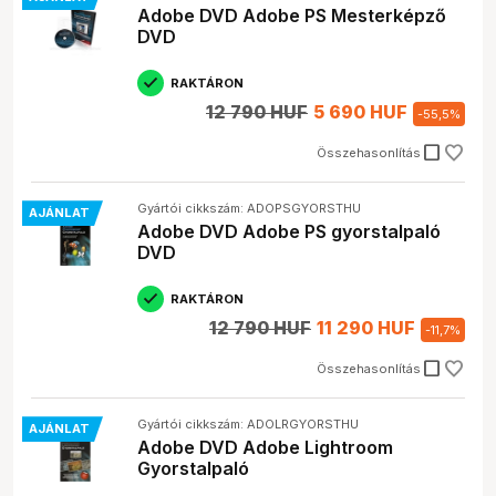
Adobe DVD Adobe PS Mesterképző
DVD
RAKTÁRON
12 790 HUF
5 690 HUF
-
55,5
%
check_box_outline_blank
Összehasonlítás
Gyártói cikkszám: ADOPSGYORSTHU
AJÁNLAT
Adobe DVD Adobe PS gyorstalpaló
DVD
RAKTÁRON
12 790 HUF
11 290 HUF
-
11,7
%
check_box_outline_blank
Összehasonlítás
Gyártói cikkszám: ADOLRGYORSTHU
AJÁNLAT
Adobe DVD Adobe Lightroom
Gyorstalpaló