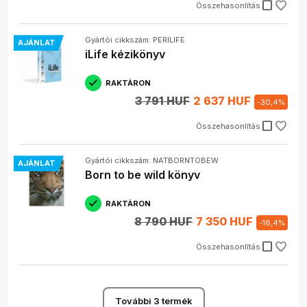
check_box_outline_blank
Összehasonlítás
Gyártói cikkszám: PERILIFE
AJÁNLAT
iLife kézikönyv
RAKTÁRON
3 791 HUF
2 637 HUF
-
30,4
%
check_box_outline_blank
Összehasonlítás
Gyártói cikkszám: NATBORNTOBEW
AJÁNLAT
Born to be wild könyv
RAKTÁRON
8 790 HUF
7 350 HUF
-
16,4
%
check_box_outline_blank
Összehasonlítás
További 3 termék