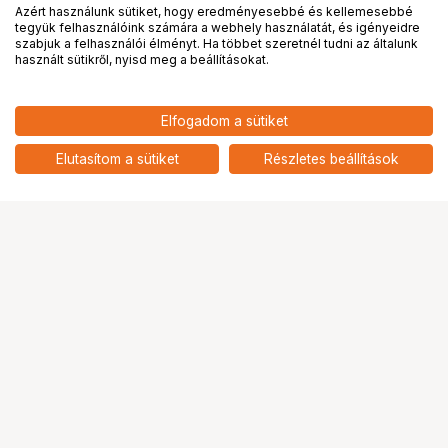
Azért használunk sütiket, hogy eredményesebbé és kellemesebbé
tegyük felhasználóink számára a webhely használatát, és igényeidre
PRO
partnerségek
szabjuk a felhasználói élményt. Ha többet szeretnél tudni az általunk
használt sütikről, nyisd meg a beállításokat.
Elfogadom a sütiket
Elutasítom a sütiket
Részletes beállítások
Ugrás az oldal tetejére
Segítség a vásárláshoz
Fizetési lehetőségek
Szállítással kapcsolatos részletek
Reklamáció és termékvisszaküldés
Fogyasztói elállás