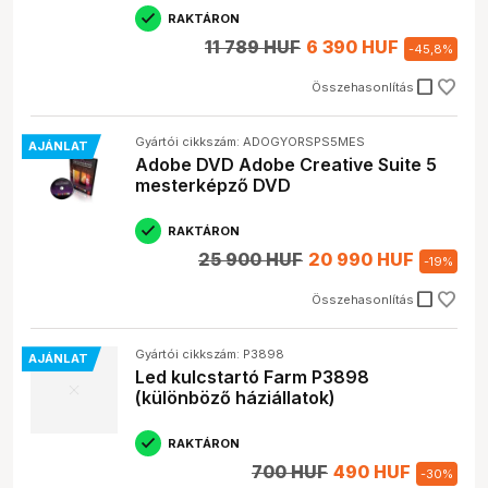
RAKTÁRON
11 789 HUF
6 390 HUF
-
45,8
%
check_box_outline_blank
Összehasonlítás
Gyártói cikkszám: ADOGYORSPS5MES
AJÁNLAT
Adobe DVD Adobe Creative Suite 5
mesterképző DVD
RAKTÁRON
25 900 HUF
20 990 HUF
-
19
%
check_box_outline_blank
Összehasonlítás
Gyártói cikkszám: P3898
AJÁNLAT
Led kulcstartó Farm P3898
(különböző háziállatok)
RAKTÁRON
700 HUF
490 HUF
-
30
%