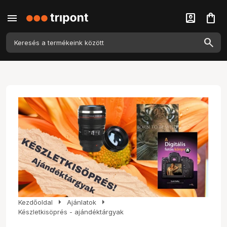
menu
account_box
shopping_bag
arrow_right
arrow_right
Kezdőoldal
Ajánlatok
Készletkisöprés - ajándéktárgyak