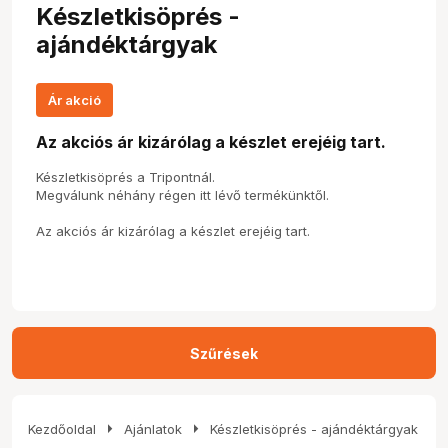
Készletkisöprés -
ajándéktárgyak
Ár akció
Az akciós ár kizárólag a készlet erejéig tart.
Készletkisöprés a Tripontnál.
Megválunk néhány régen itt lévő termékünktől.
Az akciós ár kizárólag a készlet erejéig tart.
Szűrések
arrow_right
arrow_right
Kezdőoldal
Ajánlatok
Készletkisöprés - ajándéktárgyak