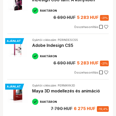
RAKTÁRON
6 690 HUF
5 283 HUF
-
21
%
check_box_outline_blank
Összehasonlítás
Gyártói cikkszám: PERINDESCS5
AJÁNLAT
Adobe Indesign CS5
RAKTÁRON
6 690 HUF
5 283 HUF
-
21
%
check_box_outline_blank
Összehasonlítás
Gyártói cikkszám: PERMAYA3D
AJÁNLAT
Maya 3D modellezés és animáció
RAKTÁRON
7 790 HUF
6 275 HUF
-
19,4
%