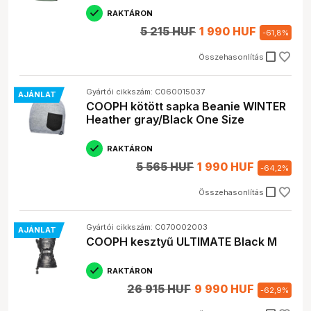
RAKTÁRON
5 215 HUF
1 990 HUF
-
61,8
%
check_box_outline_blank
Összehasonlítás
Gyártói cikkszám: C060015037
AJÁNLAT
COOPH kötött sapka Beanie WINTER
Heather gray/Black One Size
RAKTÁRON
5 565 HUF
1 990 HUF
-
64,2
%
check_box_outline_blank
Összehasonlítás
Gyártói cikkszám: C070002003
AJÁNLAT
COOPH kesztyű ULTIMATE Black M
RAKTÁRON
26 915 HUF
9 990 HUF
-
62,9
%