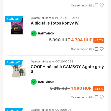
check_box_outline_blank
Összehasonlítás
Gyártói cikkszám: PERADIGITFOTK4
AJÁNLAT
A digitális fotós könyv IV.
RAKTÁRON
5 390 HUF
4 704 HUF
-
12,7
%
check_box_outline_blank
Összehasonlítás
Gyártói cikkszám: C012007062
AJÁNLAT
COOPH női póló CAMBOY Agate grey
S
RAKTÁRON
5 215 HUF
1 990 HUF
-
61,8
%
check_box_outline_blank
Összehasonlítás
Gyártói cikkszám: C012005031
AJÁNLAT