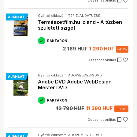
check_box_outline_blank
Összehasonlítás
Gyártói cikkszám: TERIZLANDATUZBE
AJÁNLAT
Természetfilm.hu Izland - A tűzben
született sziget
RAKTÁRON
2 189 HUF
1 290 HUF
-
41,1
%
check_box_outline_blank
Összehasonlítás
Gyártói cikkszám: ADOWEBDESIGDVD
AJÁNLAT
Adobe DVD Adobe WebDesign
Mester DVD
RAKTÁRON
12 790 HUF
11 390 HUF
-
10,9
%
check_box_outline_blank
Összehasonlítás
Gyártói cikkszám: ADOPSMESTERDVD
AJÁNLAT