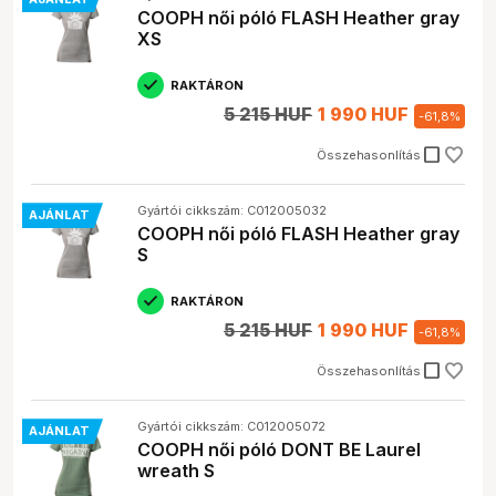
COOPH női póló FLASH Heather gray
XS
RAKTÁRON
5 215 HUF
1 990 HUF
-
61,8
%
check_box_outline_blank
Összehasonlítás
Gyártói cikkszám: C012005032
AJÁNLAT
COOPH női póló FLASH Heather gray
S
RAKTÁRON
5 215 HUF
1 990 HUF
-
61,8
%
check_box_outline_blank
Összehasonlítás
Gyártói cikkszám: C012005072
AJÁNLAT
COOPH női póló DONT BE Laurel
wreath S