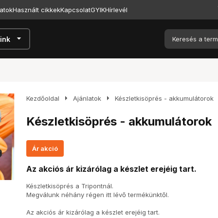
atok
Használt cikkek
Kapcsolat
GYIK
Hírlevél
arrow_drop_down
ink
arrow_right
arrow_right
Kezdőoldal
Ajánlatok
Készletkisöprés - akkumulátorok
Készletkisöprés - akkumulátorok
Ár akció
Az akciós ár kizárólag a készlet erejéig tart.
Készletkisöprés a Tripontnál.
Megválunk néhány régen itt lévő termékünktől.
Az akciós ár kizárólag a készlet erejéig tart.