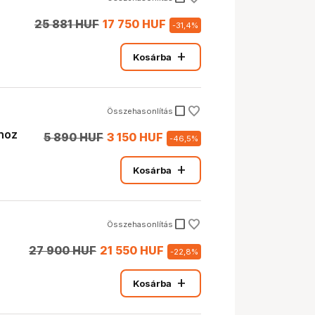
25 881 HUF
17 750 HUF
-
31,4
%
add
Kosárba
check_box_outline_blank
Összehasonlítás
hoz
5 890 HUF
3 150 HUF
-
46,5
%
add
Kosárba
check_box_outline_blank
Összehasonlítás
27 900 HUF
21 550 HUF
-
22,8
%
add
Kosárba