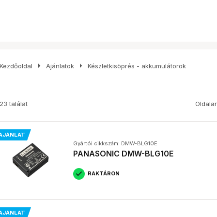
arrow_right
arrow_right
Kezdőoldal
Ajánlatok
Készletkisöprés - akkumulátorok
23 találat
Oldala
AJÁNLAT
Gyártói cikkszám: DMW-BLG10E
PANASONIC DMW-BLG10E
RAKTÁRON
AJÁNLAT