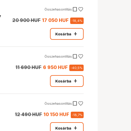
check_box_outline_blank
Összehasonlítás
y
20 900 HUF
17 050 HUF
-
18,4
%
add
Kosárba
check_box_outline_blank
Összehasonlítás
11 690 HUF
6 950 HUF
-
40,5
%
add
Kosárba
check_box_outline_blank
Összehasonlítás
12 490 HUF
10 150 HUF
-
18,7
%
add
Kosárba