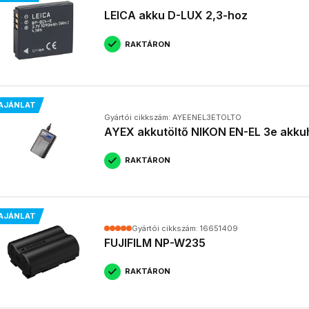
LEICA akku D-LUX 2,3-hoz
RAKTÁRON
AJÁNLAT
Gyártói cikkszám: AYEENEL3ETOLTO
AYEX akkutöltő NIKON EN-EL 3e akku
RAKTÁRON
AJÁNLAT
Gyártói cikkszám: 16651409
FUJIFILM NP-W235
RAKTÁRON