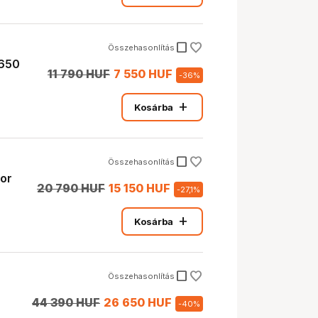
check_box_outline_blank
Összehasonlítás
1650
11 790 HUF
7 550 HUF
-
36
%
add
Kosárba
check_box_outline_blank
Összehasonlítás
or
20 790 HUF
15 150 HUF
-
27,1
%
add
Kosárba
check_box_outline_blank
Összehasonlítás
44 390 HUF
26 650 HUF
-
40
%