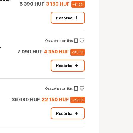
5 390 HUF
3 150 HUF
-
41,6
%
add
Kosárba
check_box_outline_blank
Összehasonlítás
-
7 090 HUF
4 350 HUF
-
38,6
%
add
Kosárba
check_box_outline_blank
Összehasonlítás
36 690 HUF
22 150 HUF
-
39,6
%
add
Kosárba