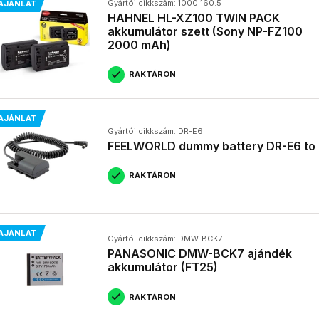
Gyártói cikkszám: 1000 160.5
AJÁNLAT
HAHNEL HL-XZ100 TWIN PACK
akkumulátor szett (Sony NP-FZ100
2000 mAh)
RAKTÁRON
AJÁNLAT
Gyártói cikkszám: DR-E6
FEELWORLD dummy battery DR-E6 to
RAKTÁRON
AJÁNLAT
Gyártói cikkszám: DMW-BCK7
PANASONIC DMW-BCK7 ajándék
akkumulátor (FT25)
RAKTÁRON