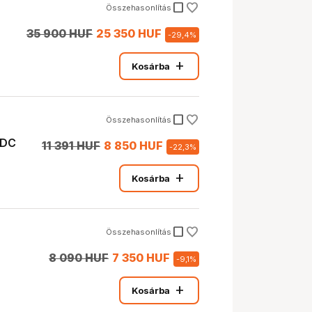
check_box_outline_blank
Összehasonlítás
35 900 HUF
25 350 HUF
-
29,4
%
add
Kosárba
check_box_outline_blank
Összehasonlítás
 DC
11 391 HUF
8 850 HUF
-
22,3
%
add
Kosárba
check_box_outline_blank
Összehasonlítás
8 090 HUF
7 350 HUF
-
9,1
%
add
Kosárba