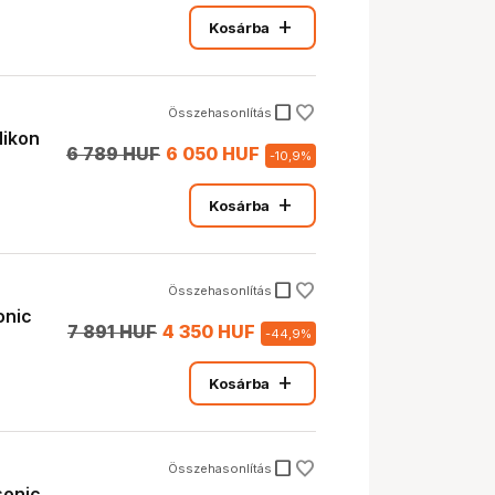
add
Kosárba
check_box_outline_blank
Összehasonlítás
ikon
6 789 HUF
6 050 HUF
-
10,9
%
add
Kosárba
check_box_outline_blank
Összehasonlítás
onic
7 891 HUF
4 350 HUF
-
44,9
%
add
Kosárba
check_box_outline_blank
Összehasonlítás
sonic