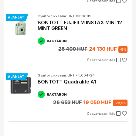
check_box_outline_blank
Összehasonlítás
Gyártói cikkszám: BNT 16806119
AJÁNLAT
BONTOTT FUJIFILM INSTAX MINI 12
MINT GREEN
RAKTÁRON
25 400 HUF
24 130 HUF
-
5
%
check_box_outline_blank
Összehasonlítás
Gyártói cikkszám: BNT FT_004724
AJÁNLAT
BONTOTT Quadralite A1
RAKTÁRON
26 653 HUF
19 050 HUF
-
28,5
%
check_box_outline_blank
Összehasonlítás