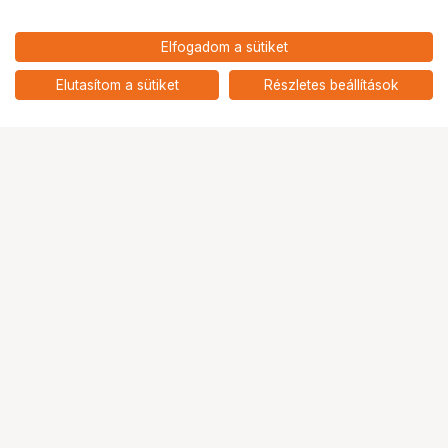
Elfogadom a sütiket
Elutasítom a sütiket
Részletes beállítások
Ugrás az oldal tetejére
Segítség a vásárláshoz
Fizetési lehetőségek
Szállítással kapcsolatos részletek
Reklamáció és termékvisszaküldés
Fogyasztói elállás
Adattörlő kódok
Cofidis Express áruhitel
Lízing lehetőségek