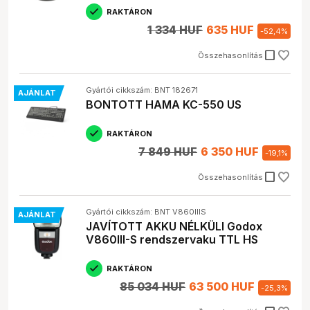
RAKTÁRON
1 334 HUF
635 HUF
-
52,4
%
check_box_outline_blank
Összehasonlítás
Gyártói cikkszám: BNT 182671
AJÁNLAT
BONTOTT HAMA KC-550 US
RAKTÁRON
7 849 HUF
6 350 HUF
-
19,1
%
check_box_outline_blank
Összehasonlítás
Gyártói cikkszám: BNT V860IIIS
AJÁNLAT
JAVÍTOTT AKKU NÉLKÜLI Godox
V860III-S rendszervaku TTL HS
RAKTÁRON
85 034 HUF
63 500 HUF
-
25,3
%