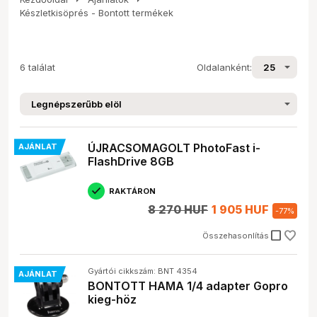
Készletkisöprés - Bontott termékek
6 találat
Oldalanként:
ÚJRACSOMAGOLT PhotoFast i-
AJÁNLAT
FlashDrive 8GB
RAKTÁRON
8 270 HUF
1 905 HUF
-
77
%
check_box_outline_blank
Összehasonlítás
Gyártói cikkszám: BNT 4354
AJÁNLAT
BONTOTT HAMA 1/4 adapter Gopro
kieg-höz