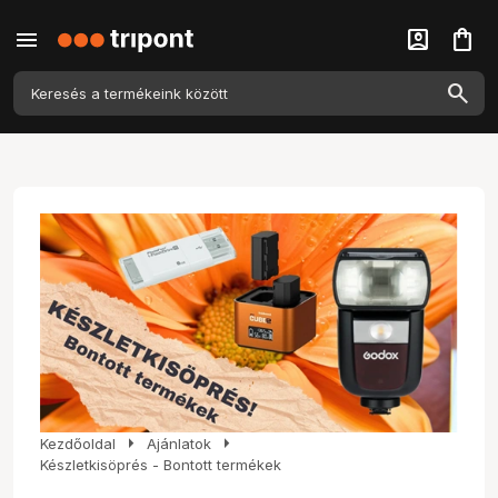
menu
account_box
shopping_bag
arrow_right
arrow_right
Kezdőoldal
Ajánlatok
Készletkisöprés - Bontott termékek