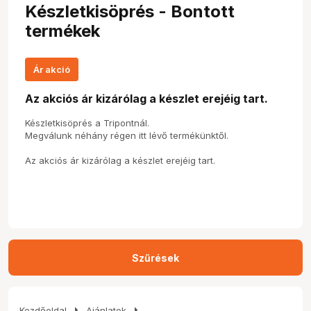
Készletkisöprés - Bontott
termékek
Ár akció
Az akciós ár kizárólag a készlet erejéig tart.
Készletkisöprés a Tripontnál.
Megválunk néhány régen itt lévő termékünktől.
Az akciós ár kizárólag a készlet erejéig tart.
Szűrések
arrow_right
arrow_right
Kezdőoldal
Ajánlatok