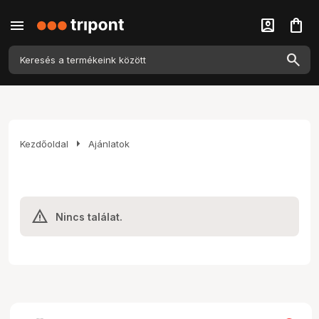
menu
account_box
shopping_bag
arrow_right
Kezdőoldal
Ajánlatok
Nincs találat.