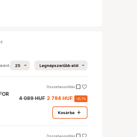
oz
nként:
check_box_outline_blank
Összehasonlítás
 FOR
4 089 HUF
2 794 HUF
-
31,7
%
add
Kosárba
check_box_outline_blank
Összehasonlítás