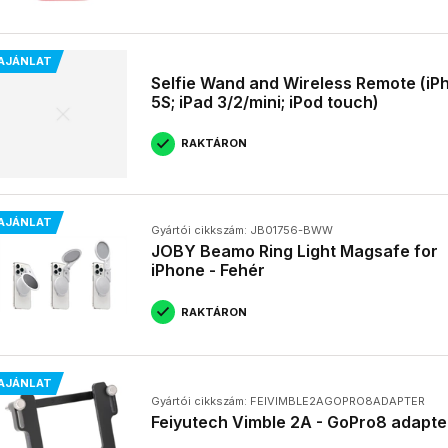
AJÁNLAT
Selfie Wand and Wireless Remote (iP
5S; iPad 3/2/mini; iPod touch)
RAKTÁRON
AJÁNLAT
Gyártói cikkszám: JB01756-BWW
JOBY Beamo Ring Light Magsafe for
iPhone - Fehér
RAKTÁRON
AJÁNLAT
Gyártói cikkszám: FEIVIMBLE2AGOPRO8ADAPTER
Feiyutech Vimble 2A - GoPro8 adapte