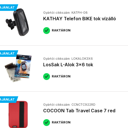
AJÁNLAT
Gyártói cikkszám: KATPH-08
KATHAY Telefon BIKE tok vízálló
RAKTÁRON
AJÁNLAT
Gyártói cikkszám: LOKALOK3X6
LosSak L-Alok 3x6 tok
RAKTÁRON
AJÁNLAT
Gyártói cikkszám: CCNCTC922RD
COCOON Tab Travel Case 7 red
RAKTÁRON