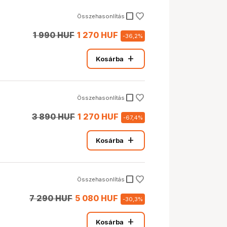
check_box_outline_blank
Összehasonlítás
1 990 HUF
1 270 HUF
-
36,2
%
add
Kosárba
check_box_outline_blank
Összehasonlítás
3 890 HUF
1 270 HUF
-
67,4
%
add
Kosárba
check_box_outline_blank
Összehasonlítás
7 290 HUF
5 080 HUF
-
30,3
%
add
Kosárba