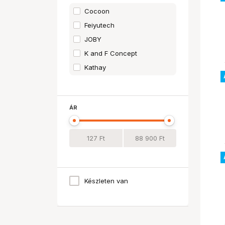
Cocoon
Feiyutech
JOBY
K and F Concept
Kathay
LosSak
MANFROTTO
ÁR
NATIONAL GEOGRAPHIC
NONAME
Készleten van