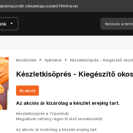
atok
Használt cikkek
Kapcsolat
GYIK
Hírlevél
arrow_drop_down
ink
arrow_right
arrow_right
Kezdőoldal
Ajánlatok
Készletkisöprés - Kiegészítő okos
Készletkisöprés - Kiegészítő oko
Ár akció
Az akciós ár kizárólag a készlet erejéig tart.
Készletkisöprés a Tripontnál.
Megválunk néhány régen itt lévő termékünktől.
Az akciós ár kizárólag a készlet erejéig tart.