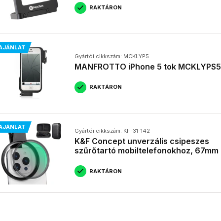
RAKTÁRON
AJÁNLAT
Gyártói cikkszám: MCKLYP5
MANFROTTO iPhone 5 tok MCKLYPS5
RAKTÁRON
AJÁNLAT
Gyártói cikkszám: KF-31-142
K&F Concept unverzális csipeszes
szűrőtartó mobiltelefonokhoz, 67mm
RAKTÁRON