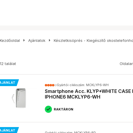
arrow_right
arrow_right
Kezdőoldal
Ajánlatok
Készletkisöprés - Kiegészítő okostelefonh
12 találat
Oldala
AJÁNLAT
Gyártói cikkszám: MCKLYP6-WH
Smartphone Acc. KLYP+WHITE CASE
IPHONE6 MCKLYP6-WH
RAKTÁRON
AJÁNLAT
Gyártói cikkszám: MCKLYP6-RD