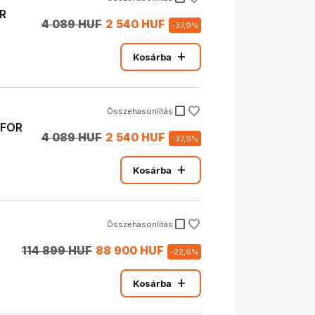
R
4 089 HUF
2 540 HUF
-
37,9
%
add
Kosárba
check_box_outline_blank
Összehasonlítás
 FOR
4 089 HUF
2 540 HUF
-
37,9
%
add
Kosárba
check_box_outline_blank
Összehasonlítás
114 899 HUF
88 900 HUF
-
22,6
%
add
Kosárba