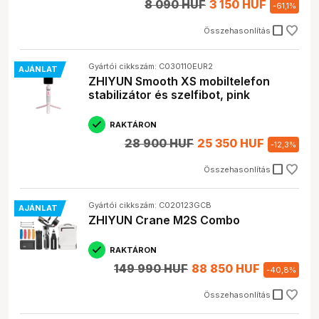
8 090 HUF
3 150 HUF
-
61,1
%
check_box_outline_blank
Összehasonlítás
Gyártói cikkszám: C030110EUR2
AJÁNLAT
ZHIYUN Smooth XS mobiltelefon
stabilizátor és szelfibot, pink
RAKTÁRON
28 900 HUF
25 350 HUF
-
12,3
%
check_box_outline_blank
Összehasonlítás
Gyártói cikkszám: C020123GCB
AJÁNLAT
ZHIYUN Crane M2S Combo
RAKTÁRON
149 990 HUF
88 850 HUF
-
40,8
%
check_box_outline_blank
Összehasonlítás