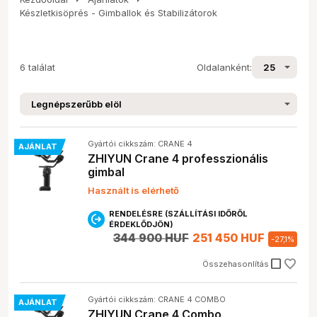
Készletkisöprés - Gimballok és Stabilizátorok
6 találat
Oldalanként:
Gyártói cikkszám: CRANE 4
AJÁNLAT
ZHIYUN Crane 4 professzionális
gimbal
Használt is elérhető
RENDELÉSRE (SZÁLLÍTÁSI IDŐRŐL
ÉRDEKLŐDJÖN)
344 900 HUF
251 450 HUF
-
27,1
%
check_box_outline_blank
Összehasonlítás
Gyártói cikkszám: CRANE 4 COMBO
AJÁNLAT
ZHIYUN Crane 4 Combo