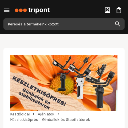
menu
account_box
shopping_bag
arrow_right
arrow_right
Kezdőoldal
Ajánlatok
Készletkisöprés - Gimballok és Stabilizátorok