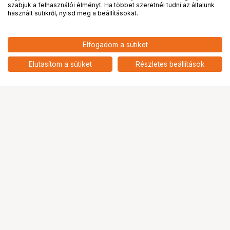
PRO
partnerségek
szabjuk a felhasználói élményt. Ha többet szeretnél tudni az általunk
használt sütikről, nyisd meg a beállításokat.
Elfogadom a sütiket
Elutasítom a sütiket
Részletes beállítások
Ugrás az oldal tetejére
Segítség a vásárláshoz
Fizetési lehetőségek
Szállítással kapcsolatos részletek
Reklamáció és termékvisszaküldés
Fogyasztói elállás
Adattörlő kódok