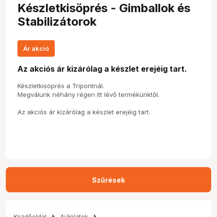
Készletkisöprés - Gimballok és
Stabilizátorok
Ár akció
Az akciós ár kizárólag a készlet erejéig tart.
Készletkisöprés a Tripontnál.
Megválunk néhány régen itt lévő termékünktől.
Az akciós ár kizárólag a készlet erejéig tart.
Szűrések
arrow_right
arrow_right
Kezdőoldal
Ajánlatok