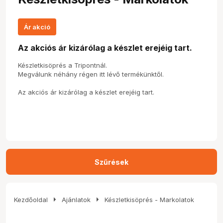
Ár akció
Az akciós ár kizárólag a készlet erejéig tart.
Készletkisöprés a Tripontnál.
Megválunk néhány régen itt lévő termékünktől.
Az akciós ár kizárólag a készlet erejéig tart.
Szűrések
arrow_right
arrow_right
Kezdőoldal
Ajánlatok
Készletkisöprés - Markolatok