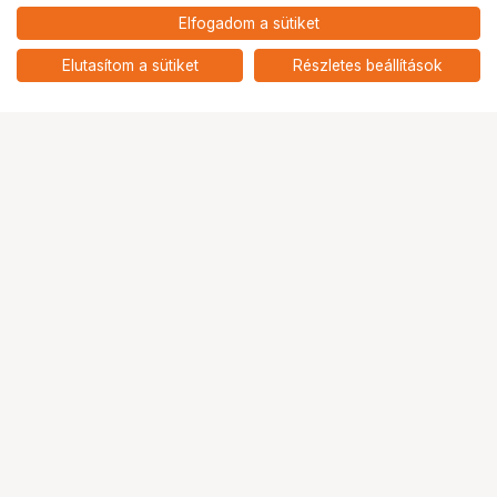
Elfogadom a sütiket
Elutasítom a sütiket
Részletes beállítások
Ugrás az oldal tetejére
Segítség a vásárláshoz
Fizetési lehetőségek
Szállítással kapcsolatos részletek
Reklamáció és termékvisszaküldés
Fogyasztói elállás
Adattörlő kódok
Cofidis Express áruhitel
Lízing lehetőségek