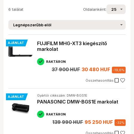
6 találat
Oldalanként:
FUJIFILM MHG-XT3 kiegészítő
AJÁNLAT
markolat
RAKTÁRON
37 900 HUF
30 480 HUF
-
19,6
%
check_box_outline_blank
Összehasonlítás
Gyártói cikkszám: DMW-BGS1E
AJÁNLAT
PANASONIC DMW-BGS1E markolat
RAKTÁRON
139 990 HUF
95 250 HUF
-
32
%
check_box_outline_blank
Összehasonlítás