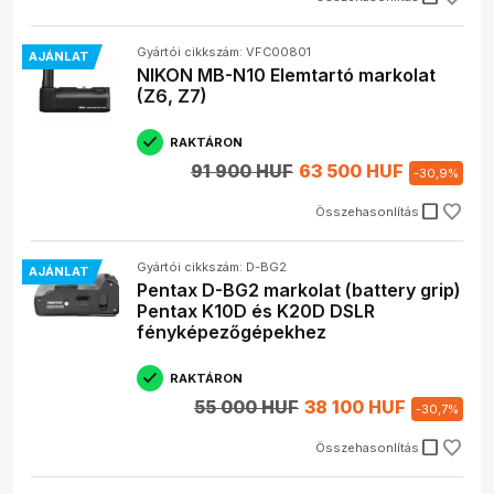
Gyártói cikkszám: VFC00801
AJÁNLAT
NIKON MB-N10 Elemtartó markolat
(Z6, Z7)
RAKTÁRON
91 900 HUF
63 500 HUF
-
30,9
%
check_box_outline_blank
Összehasonlítás
Gyártói cikkszám: D-BG2
AJÁNLAT
Pentax D-BG2 markolat (battery grip)
Pentax K10D és K20D DSLR
fényképezőgépekhez
RAKTÁRON
55 000 HUF
38 100 HUF
-
30,7
%
check_box_outline_blank
Összehasonlítás