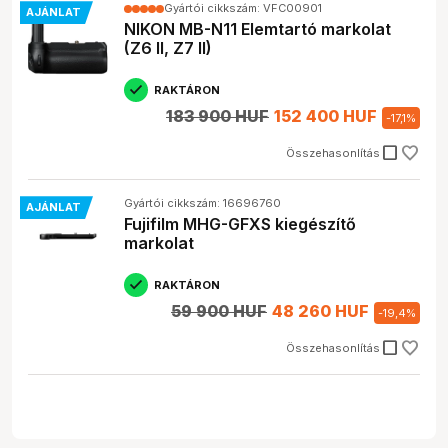
Gyártói cikkszám: VFC00901
AJÁNLAT
NIKON MB-N11 Elemtartó markolat
(Z6 II, Z7 II)
RAKTÁRON
183 900 HUF
152 400 HUF
-
17,1
%
check_box_outline_blank
Összehasonlítás
Gyártói cikkszám: 16696760
AJÁNLAT
Fujifilm MHG-GFXS kiegészítő
markolat
RAKTÁRON
59 900 HUF
48 260 HUF
-
19,4
%
check_box_outline_blank
Összehasonlítás