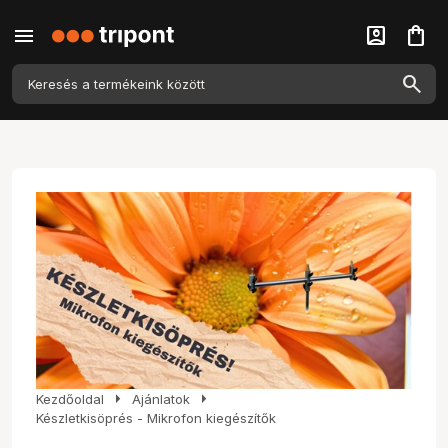
menu
account_box
shopping_bag
arrow_right
arrow_right
Kezdőoldal
Ajánlatok
Készletkisöprés - Mikrofon kiegészítők