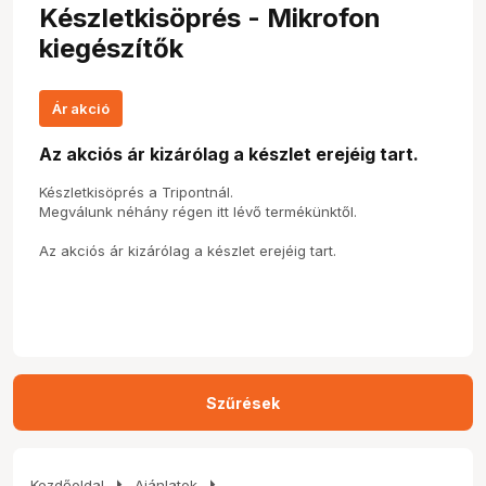
Készletkisöprés - Mikrofon
kiegészítők
Ár akció
Az akciós ár kizárólag a készlet erejéig tart.
Készletkisöprés a Tripontnál.
Megválunk néhány régen itt lévő termékünktől.
Az akciós ár kizárólag a készlet erejéig tart.
Szűrések
arrow_right
arrow_right
Kezdőoldal
Ajánlatok