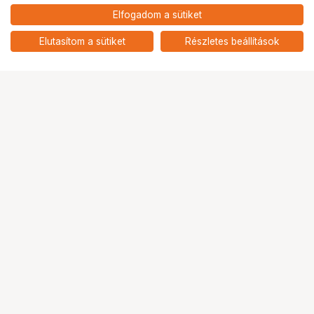
Elfogadom a sütiket
Elutasítom a sütiket
Részletes beállítások
Ugrás az oldal tetejére
Segítség a vásárláshoz
Fizetési lehetőségek
Szállítással kapcsolatos részletek
Reklamáció és termékvisszaküldés
Fogyasztói elállás
Adattörlő kódok
Cofidis Express áruhitel
Lízing lehetőségek