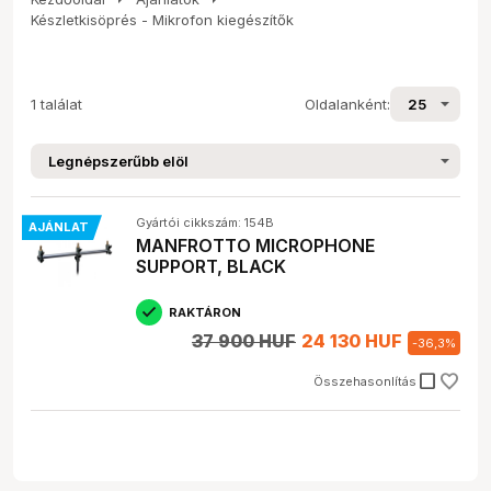
Készletkisöprés - Mikrofon kiegészítők
1 találat
Oldalanként:
Gyártói cikkszám: 154B
AJÁNLAT
MANFROTTO MICROPHONE
SUPPORT, BLACK
RAKTÁRON
37 900 HUF
24 130 HUF
-
36,3
%
check_box_outline_blank
Összehasonlítás