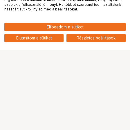
PRO
partnerségek
szabjuk a felhasználói élményt. Ha többet szeretnél tudni az általunk
használt sütikről, nyisd meg a beállításokat.
Elfogadom a sütiket
Elutasítom a sütiket
Részletes beállítások
Ugrás az oldal tetejére
Segítség a vásárláshoz
Fizetési lehetőségek
Szállítással kapcsolatos részletek
Reklamáció és termékvisszaküldés
Fogyasztói elállás
Adattörlő kódok