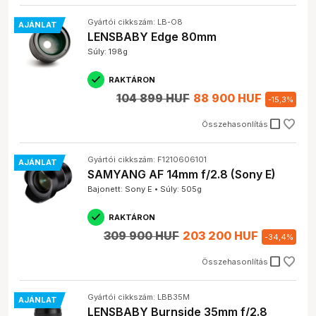
Gyártói cikkszám: LB-O8
AJÁNLAT
LENSBABY Edge 80mm
Súly: 198g
RAKTÁRON
104 899 HUF
88 900 HUF
-
15,3
%
check_box_outline_blank
Összehasonlítás
Gyártói cikkszám: F1210606101
AJÁNLAT
SAMYANG AF 14mm f/2.8 (Sony E)
Bajonett: Sony E • Súly: 505g
RAKTÁRON
309 900 HUF
203 200 HUF
-
34,4
%
check_box_outline_blank
Összehasonlítás
Gyártói cikkszám: LBB35M
AJÁNLAT
LENSBABY Burnside 35mm f/2.8