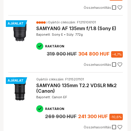
check_box_outline_blank
Összehasonlítás
Gyártói cikkszám: F1215106101
AJÁNLAT
SAMYANG AF 135mm f/1.8 (Sony E)
Bajonett: Sony E • Súly: 772g
RAKTÁRON
319 900 HUF
304 800 HUF
-
4,7
%
check_box_outline_blank
Összehasonlítás
Gyártói cikkszám: F1315201101
AJÁNLAT
SAMYANG 135mm T2.2 VDSLR Mk2
(Canon)
Bajonett: Canon EF
RAKTÁRON
269 900 HUF
241 300 HUF
-
10,6
%
check_box_outline_blank
Összehasonlítás