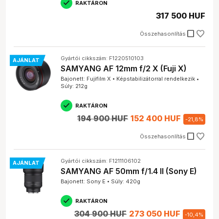
RAKTÁRON
317 500 HUF
check_box_outline_blank
Összehasonlítás
Gyártói cikkszám: F1220510103
AJÁNLAT
SAMYANG AF 12mm f/2 X (Fuji X)
Bajonett: Fujifilm X • Képstabilizátorral rendelkezik •
Súly: 212g
RAKTÁRON
194 900 HUF
152 400 HUF
-
21,8
%
check_box_outline_blank
Összehasonlítás
Gyártói cikkszám: F1211106102
AJÁNLAT
SAMYANG AF 50mm f/1.4 II (Sony E)
Bajonett: Sony E • Súly: 420g
RAKTÁRON
304 900 HUF
273 050 HUF
-
10,4
%