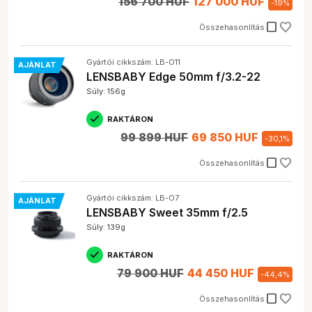
156 700 HUF
127 000 HUF
-
19
%
check_box_outline_blank
Összehasonlítás
Gyártói cikkszám: LB-O11
AJÁNLAT
LENSBABY Edge 50mm f/3.2-22
Súly: 156g
RAKTÁRON
99 899 HUF
69 850 HUF
-
30,1
%
check_box_outline_blank
Összehasonlítás
Gyártói cikkszám: LB-O7
AJÁNLAT
LENSBABY Sweet 35mm f/2.5
Súly: 139g
RAKTÁRON
79 900 HUF
44 450 HUF
-
44,4
%
check_box_outline_blank
Összehasonlítás