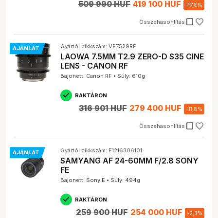
509 990 HUF
419 100 HUF
-
17,8
%
check_box_outline_blank
Összehasonlítás
Gyártói cikkszám: VE7529RF
AJÁNLAT
LAOWA 7.5MM T2.9 ZERO-D S35 CINE
LENS - CANON RF
Bajonett: Canon RF • Súly: 610g
RAKTÁRON
316 901 HUF
279 400 HUF
-
11,8
%
check_box_outline_blank
Összehasonlítás
Gyártói cikkszám: F1216306101
AJÁNLAT
SAMYANG AF 24-60MM F/2.8 SONY
FE
Bajonett: Sony E • Súly: 494g
RAKTÁRON
259 900 HUF
254 000 HUF
-
2,3
%