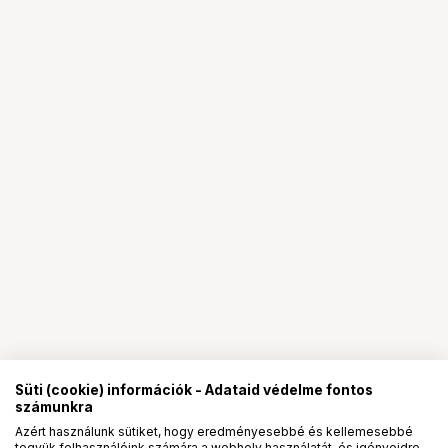
Süti (cookie) információk - Adataid védelme fontos
számunkra
Azért használunk sütiket, hogy eredményesebbé és kellemesebbé
tegyük felhasználóink számára a webhely használatát, és igényeidre