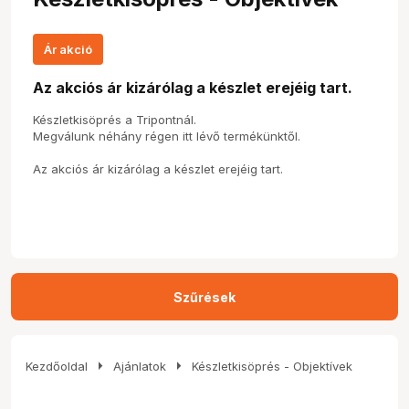
Ár akció
Az akciós ár kizárólag a készlet erejéig tart.
Készletkisöprés a Tripontnál.
Megválunk néhány régen itt lévő termékünktől.
Az akciós ár kizárólag a készlet erejéig tart.
Szűrések
arrow_right
arrow_right
Kezdőoldal
Ajánlatok
Készletkisöprés - Objektívek