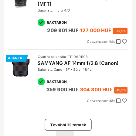
(MFT)
Bajonett: micro 4/3
RAKTÁRON
209 901 HUF
127 000 HUF
-
39,5
%
check_box_outline_blank
Összehasonlítás
Gyártói cikkszám: F1110601103
AJÁNLAT
SAMYANG AF 14mm f/2.8 (Canon)
Bajonett: Canon EF • Súly: 484g
RAKTÁRON
359 900 HUF
304 800 HUF
-
15,3
%
check_box_outline_blank
Összehasonlítás
További 12 termék