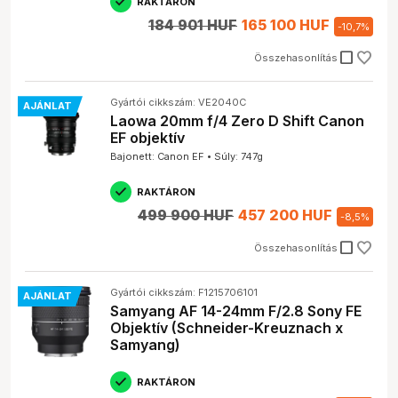
RAKTÁRON
184 901 HUF
165 100 HUF
-
10,7
%
check_box_outline_blank
Összehasonlítás
Gyártói cikkszám: VE2040C
AJÁNLAT
Laowa 20mm f/4 Zero D Shift Canon
EF objektív
Bajonett: Canon EF • Súly: 747g
RAKTÁRON
499 900 HUF
457 200 HUF
-
8,5
%
check_box_outline_blank
Összehasonlítás
Gyártói cikkszám: F1215706101
AJÁNLAT
Samyang AF 14-24mm F/2.8 Sony FE
Objektív (Schneider-Kreuznach x
Samyang)
RAKTÁRON