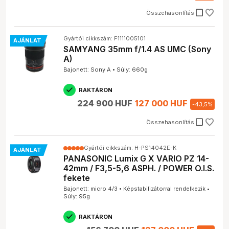
check_box_outline_blank
Összehasonlítás
Gyártói cikkszám: F1111005101
AJÁNLAT
SAMYANG 35mm f/1.4 AS UMC (Sony
A)
Bajonett: Sony A • Súly: 660g
RAKTÁRON
224 900 HUF
127 000 HUF
-
43,5
%
check_box_outline_blank
Összehasonlítás
Gyártói cikkszám: H-PS14042E-K
AJÁNLAT
PANASONIC Lumix G X VARIO PZ 14-
42mm / F3,5-5,6 ASPH. / POWER O.I.S.
fekete
Bajonett: micro 4/3 • Képstabilizátorral rendelkezik •
Súly: 95g
RAKTÁRON