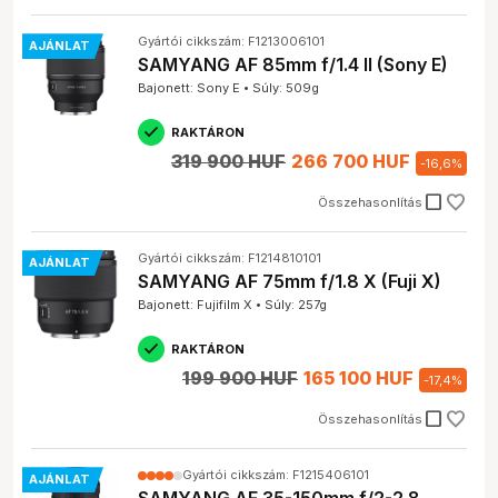
Gyártói cikkszám: F1213006101
AJÁNLAT
SAMYANG AF 85mm f/1.4 II (Sony E)
Bajonett: Sony E • Súly: 509g
RAKTÁRON
319 900 HUF
266 700 HUF
-
16,6
%
check_box_outline_blank
Összehasonlítás
Gyártói cikkszám: F1214810101
AJÁNLAT
SAMYANG AF 75mm f/1.8 X (Fuji X)
Bajonett: Fujifilm X • Súly: 257g
RAKTÁRON
199 900 HUF
165 100 HUF
-
17,4
%
check_box_outline_blank
Összehasonlítás
Gyártói cikkszám: F1215406101
AJÁNLAT