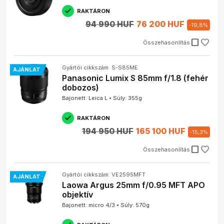
RAKTÁRON
94 990 HUF
76 200 HUF
-
19,8
%
check_box_outline_blank
Összehasonlítás
Gyártói cikkszám: S-S85ME
AJÁNLAT
Panasonic Lumix S 85mm f/1.8 (fehér
dobozos)
Bajonett: Leica L • Súly: 355g
RAKTÁRON
194 950 HUF
165 100 HUF
-
15,3
%
check_box_outline_blank
Összehasonlítás
Gyártói cikkszám: VE2595MFT
AJÁNLAT
Laowa Argus 25mm f/0.95 MFT APO
objektív
Bajonett: micro 4/3 • Súly: 570g