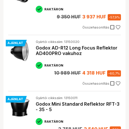
RAKTÁRON
9 350 HUF
3 937 HUF
-
57,9
%
check_box_outline_blank
Összehasonlítás
Gyártói cikkszám: 13150020
AJÁNLAT
Godox AD-R12 Long Focus Reflektor
AD400PRO vakuhoz
RAKTÁRON
10 989 HUF
4 318 HUF
-
60,7
%
check_box_outline_blank
Összehasonlítás
Gyártói cikkszám: 13150011
AJÁNLAT
Godox Mini Standard Reflektor RFT-3
- 35 - 5
RAKTÁRON