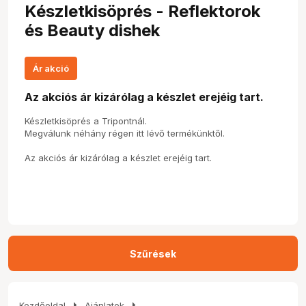
Készletkisöprés - Reflektorok
és Beauty dishek
Ár akció
Az akciós ár kizárólag a készlet erejéig tart.
Készletkisöprés a Tripontnál.
Megválunk néhány régen itt lévő termékünktől.
Az akciós ár kizárólag a készlet erejéig tart.
Szűrések
arrow_right
arrow_right
Kezdőoldal
Ajánlatok