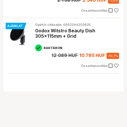
2 758 HUF
2 540 HUF
-
7,9
%
check_box_outline_blank
Összehasonlítás
Gyártói cikkszám: 6952344203835
AJÁNLAT
Godox Witstro Beauty Dish
305x115mm + Grid
RAKTÁRON
12 089 HUF
10 795 HUF
-
10,7
%
check_box_outline_blank
Összehasonlítás