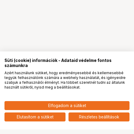
Süti (cookie) információk - Adataid védelme fontos
számunkra
Azért használunk sütiket, hogy eredményesebbé és kellemesebbé
tegyük felhasználóink számára a webhely használatát, és igényeidre
PRO
partnerségek
szabjuk a felhasználói élményt. Ha többet szeretnél tudni az általunk
használt sütikről, nyisd meg a beállításokat.
Elfogadom a sütiket
Elutasítom a sütiket
Részletes beállítások
Ugrás az oldal tetejére