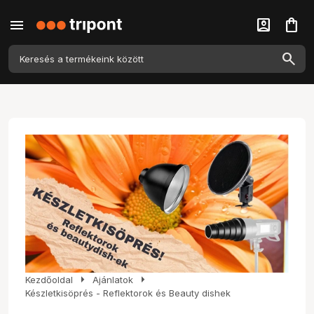
menu
account_box
shopping_bag
arrow_right
arrow_right
Kezdőoldal
Ajánlatok
Készletkisöprés - Reflektorok és Beauty dishek