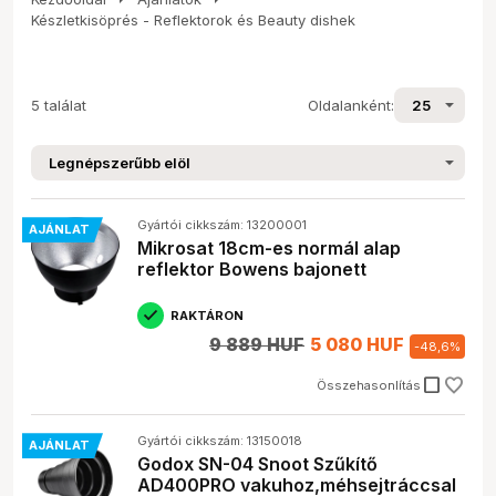
Készletkisöprés - Reflektorok és Beauty dishek
5 találat
Oldalanként:
Gyártói cikkszám: 13200001
AJÁNLAT
Mikrosat 18cm-es normál alap
reflektor Bowens bajonett
RAKTÁRON
9 889 HUF
5 080 HUF
-
48,6
%
check_box_outline_blank
Összehasonlítás
Gyártói cikkszám: 13150018
AJÁNLAT
Godox SN-04 Snoot Szűkítő
AD400PRO vakuhoz,méhsejtráccsal