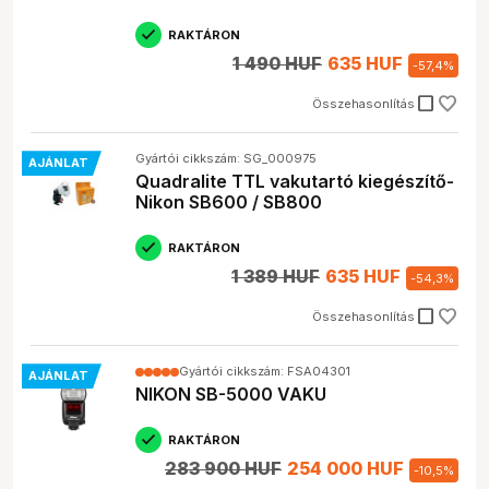
RAKTÁRON
1 490 HUF
635 HUF
-
57,4
%
check_box_outline_blank
Összehasonlítás
Gyártói cikkszám: SG_000975
AJÁNLAT
Quadralite TTL vakutartó kiegészítő-
Nikon SB600 / SB800
RAKTÁRON
1 389 HUF
635 HUF
-
54,3
%
check_box_outline_blank
Összehasonlítás
Gyártói cikkszám: FSA04301
AJÁNLAT
NIKON SB-5000 VAKU
RAKTÁRON
283 900 HUF
254 000 HUF
-
10,5
%