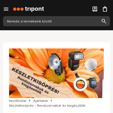
menu
account_box
shopping_bag
arrow_right
arrow_right
Kezdőoldal
Ajánlatok
Készletkisöprés - Rendszervakuk és kiegészítőik