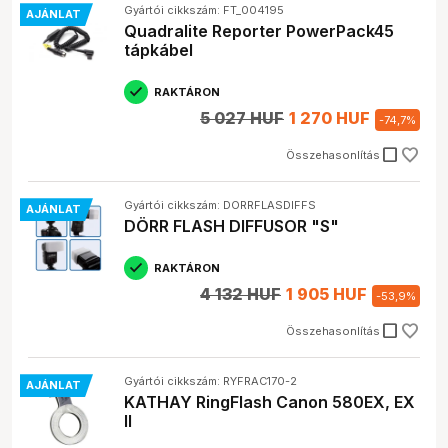
Gyártói cikkszám: FT_004195
AJÁNLAT
Quadralite Reporter PowerPack45
tápkábel
RAKTÁRON
5 027 HUF
1 270 HUF
-
74,7
%
check_box_outline_blank
Összehasonlítás
Gyártói cikkszám: DORRFLASDIFFS
AJÁNLAT
DÖRR FLASH DIFFUSOR "S"
RAKTÁRON
4 132 HUF
1 905 HUF
-
53,9
%
check_box_outline_blank
Összehasonlítás
Gyártói cikkszám: RYFRAC170-2
AJÁNLAT
KATHAY RingFlash Canon 580EX, EX
II