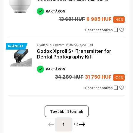
RAKTÁRON
13 691 HUF
6 985 HUF
-
49
%
check_box_outline_blank
Összehasonlítás
Gyártói cikkszám: 6952344231104
AJÁNLAT
Godox XproII S+ Transmitter for
Dental Photography Kit
RAKTÁRON
34 289 HUF
31 750 HUF
-
7,4
%
check_box_outline_blank
Összehasonlítás
További 4 termék
/ 2