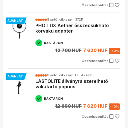
check_box_outline_blank
Összehasonlítás
Gyártói cikkszám: 37211
AJÁNLAT
PHOTTIX Aether összecsukható
körvaku adapter
RAKTÁRON
12 700 HUF
7 620 HUF
-
40
%
check_box_outline_blank
Összehasonlítás
Gyártói cikkszám: LL LA2422
AJÁNLAT
LASTOLITE állványra szerelhető
vakutartó papucs
RAKTÁRON
12 690 HUF
7 620 HUF
-
40
%
check_box_outline_blank
Összehasonlítás