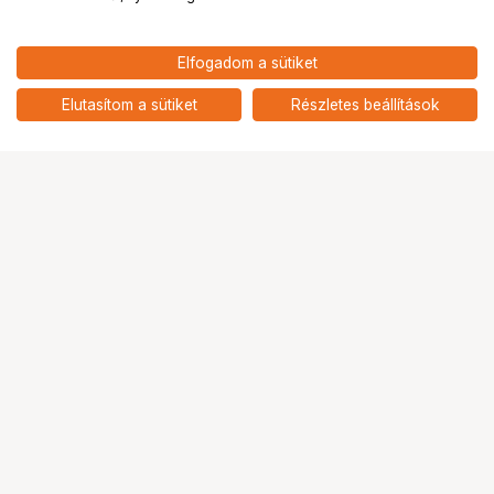
Elfogadom a sütiket
Elutasítom a sütiket
Részletes beállítások
Ugrás az oldal tetejére
Segítség a vásárláshoz
Fizetési lehetőségek
Szállítással kapcsolatos részletek
Reklamáció és termékvisszaküldés
Fogyasztói elállás
Adattörlő kódok
Cofidis Express áruhitel