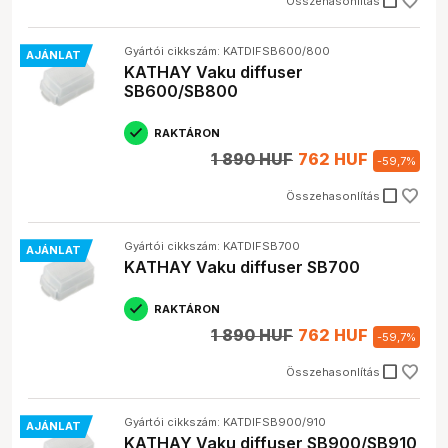
check_box_outline_blank
Összehasonlítás
Gyártói cikkszám: KATDIFSB600/800
AJÁNLAT
KATHAY Vaku diffuser
SB600/SB800
RAKTÁRON
1 890 HUF
762 HUF
-
59,7
%
check_box_outline_blank
Összehasonlítás
Gyártói cikkszám: KATDIFSB700
AJÁNLAT
KATHAY Vaku diffuser SB700
RAKTÁRON
1 890 HUF
762 HUF
-
59,7
%
check_box_outline_blank
Összehasonlítás
Gyártói cikkszám: KATDIFSB900/910
AJÁNLAT
KATHAY Vaku diffuser SB900/SB910