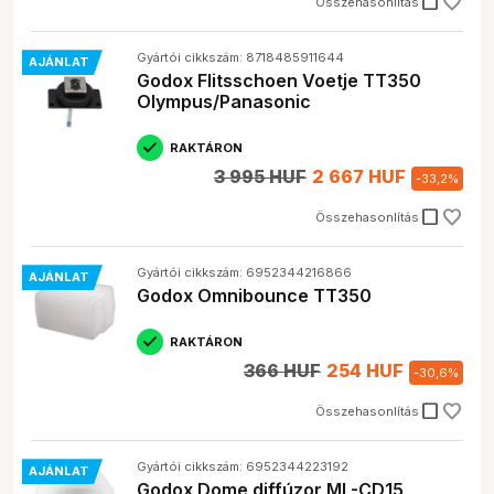
check_box_outline_blank
Összehasonlítás
Gyártói cikkszám: 8718485911644
AJÁNLAT
Godox Flitsschoen Voetje TT350
Olympus/Panasonic
RAKTÁRON
3 995 HUF
2 667 HUF
-
33,2
%
check_box_outline_blank
Összehasonlítás
Gyártói cikkszám: 6952344216866
AJÁNLAT
Godox Omnibounce TT350
RAKTÁRON
366 HUF
254 HUF
-
30,6
%
check_box_outline_blank
Összehasonlítás
Gyártói cikkszám: 6952344223192
AJÁNLAT
Godox Dome diffúzor ML-CD15