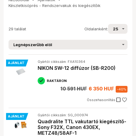
Készletkisöprés - Rendszervakuk és kiegészítőik
29 találat
Oldalanként:
Gyártói cikkszám: FXA10364
AJÁNLAT
NIKON SW-12 diffúzor (SB-R200)
RAKTÁRON
10 591 HUF
6 350 HUF
-
40
%
check_box_outline_blank
Összehasonlítás
Gyártói cikkszám: SG_000974
AJÁNLAT
Quadralite TTL vakutartó kiegészítő-
Sony F32X, Canon 430EX,
METZ48/58AF-1