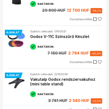
RAKTÁRON
20 900 HUF
12 700 HUF
-
39,2
%
check_box_outline_blank
Összehasonlítás
Gyártói cikkszám: 13150021
AJÁNLAT
Godox V-11C Színszűrő Készlet
RAKTÁRON
7 150 HUF
2 794 HUF
-
60,9
%
check_box_outline_blank
Összehasonlítás
Gyártói cikkszám: 22150036
AJÁNLAT
Vakutalp Godox rendszervakuhoz
(mini table stand)
RAKTÁRON
3 761 HUF
2 540 HUF
-
32,5
%