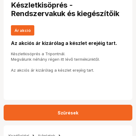
Készletkisöprés -
Rendszervakuk és kiegészítőik
Ár akció
Az akciós ár kizárólag a készlet erejéig tart.
Készletkisöprés a Tripontnál.
Megválunk néhány régen itt lévő termékünktől.
Az akciós ár kizárólag a készlet erejéig tart.
Szűrések
arrow_right
arrow_right
Kezdőoldal
Ajánlatok