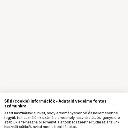
Süti (cookie) információk - Adataid védelme fontos
számunkra
Azért használunk sütiket, hogy eredményesebbé és kellemesebbé
tegyük felhasználóink számára a webhely használatát, és igényeidre
PRO
partnerségek
szabjuk a felhasználói élményt. Ha többet szeretnél tudni az általunk
használt sütikről, nyisd meg a beállításokat.