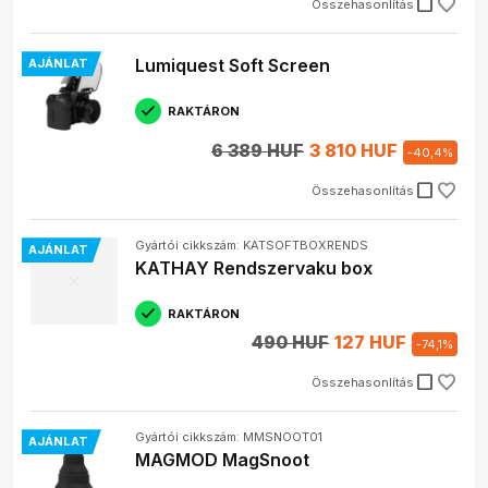
check_box_outline_blank
Összehasonlítás
Lumiquest Soft Screen
AJÁNLAT
RAKTÁRON
6 389 HUF
3 810 HUF
-
40,4
%
check_box_outline_blank
Összehasonlítás
Gyártói cikkszám: KATSOFTBOXRENDS
AJÁNLAT
KATHAY Rendszervaku box
RAKTÁRON
490 HUF
127 HUF
-
74,1
%
check_box_outline_blank
Összehasonlítás
Gyártói cikkszám: MMSNOOT01
AJÁNLAT
MAGMOD MagSnoot