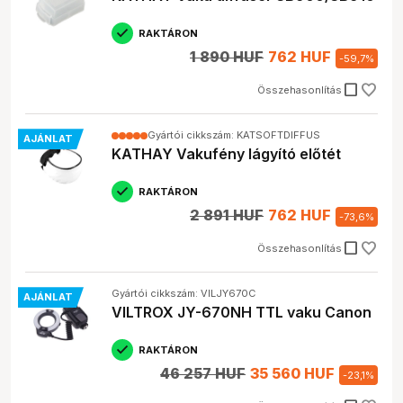
RAKTÁRON
1 890 HUF
762 HUF
-
59,7
%
check_box_outline_blank
Összehasonlítás
Gyártói cikkszám: KATSOFTDIFFUS
AJÁNLAT
KATHAY Vakufény lágyító előtét
RAKTÁRON
2 891 HUF
762 HUF
-
73,6
%
check_box_outline_blank
Összehasonlítás
Gyártói cikkszám: VILJY670C
AJÁNLAT
VILTROX JY-670NH TTL vaku Canon
RAKTÁRON
46 257 HUF
35 560 HUF
-
23,1
%