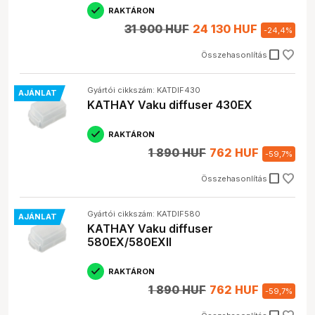
RAKTÁRON
31 900 HUF
24 130 HUF
-
24,4
%
check_box_outline_blank
Összehasonlítás
Gyártói cikkszám: KATDIF430
AJÁNLAT
KATHAY Vaku diffuser 430EX
RAKTÁRON
1 890 HUF
762 HUF
-
59,7
%
check_box_outline_blank
Összehasonlítás
Gyártói cikkszám: KATDIF580
AJÁNLAT
KATHAY Vaku diffuser
580EX/580EXII
RAKTÁRON
1 890 HUF
762 HUF
-
59,7
%