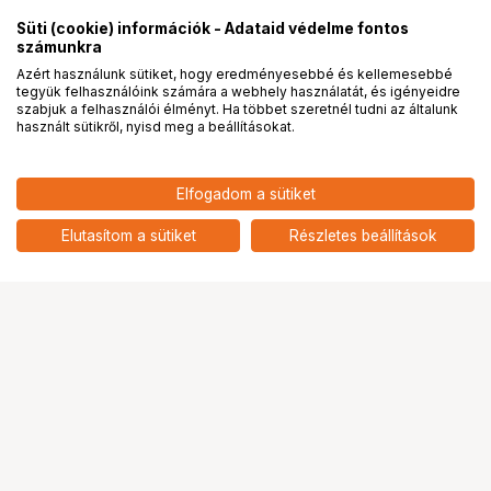
Süti (cookie) információk - Adataid védelme fontos
számunkra
Azért használunk sütiket, hogy eredményesebbé és kellemesebbé
tegyük felhasználóink számára a webhely használatát, és igényeidre
PRO
partnerségek
szabjuk a felhasználói élményt. Ha többet szeretnél tudni az általunk
használt sütikről, nyisd meg a beállításokat.
Elfogadom a sütiket
Elutasítom a sütiket
Részletes beállítások
Ugrás az oldal tetejére
Segítség a vásárláshoz
Fizetési lehetőségek
Szállítással kapcsolatos részletek