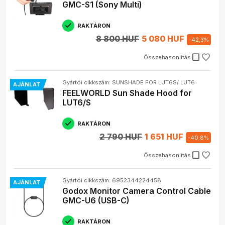
GMC-S1 (Sony Multi)
RAKTÁRON
8 800 HUF
5 080 HUF
-
42,3
%
check_box_outline_blank
Összehasonlítás
Gyártói cikkszám: SUNSHADE FOR LUT6S/ LUT6
AJÁNLAT
FEELWORLD Sun Shade Hood for
LUT6/S
RAKTÁRON
2 790 HUF
1 651 HUF
-
40,8
%
check_box_outline_blank
Összehasonlítás
Gyártói cikkszám: 6952344224458
AJÁNLAT
Godox Monitor Camera Control Cable
GMC-U6 (USB-C)
RAKTÁRON