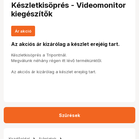
Készletkisöprés - Videomonitor
kiegészítők
Ár akció
Az akciós ár kizárólag a készlet erejéig tart.
Készletkisöprés a Tripontnál.
Megválunk néhány régen itt lévő termékünktől.
Az akciós ár kizárólag a készlet erejéig tart.
Szűrések
arrow_right
arrow_right
Kezdőoldal
Ajánlatok