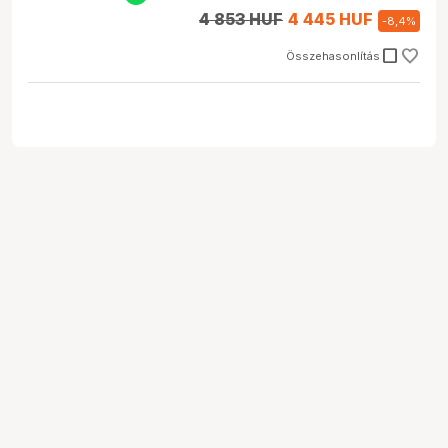
4 853 HUF
4 445 HUF
-
8,4
%
check_box_outline_blank
Összehasonlítás