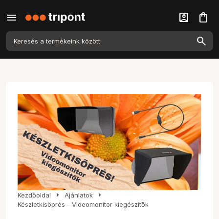
menu
account_box
shopping_bag
arrow_right
arrow_right
Kezdőoldal
Ajánlatok
Készletkisöprés - Videomonitor kiegészítők