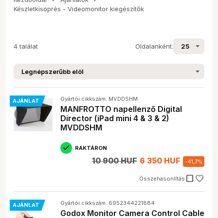
Készletkisöprés - Videomonitor kiegészítők
4 találat
Oldalanként:
Gyártói cikkszám: MVDDSHM
AJÁNLAT
MANFROTTO napellenző Digital
Director (iPad mini 4 & 3 & 2)
MVDDSHM
RAKTÁRON
10 900 HUF
6 350 HUF
-
41,7
%
check_box_outline_blank
Összehasonlítás
Gyártói cikkszám: 6952344221884
AJÁNLAT
Godox Monitor Camera Control Cable