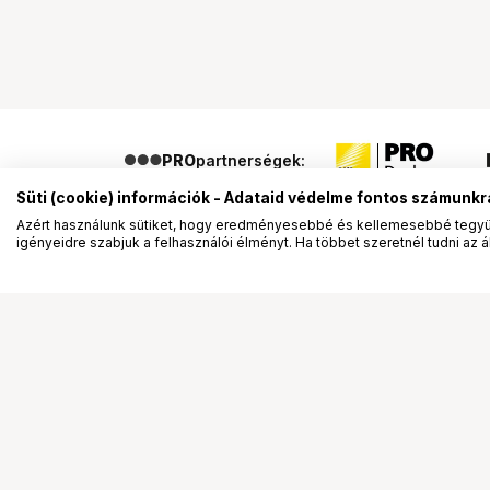
PRO
partnerségek:
Süti (cookie) információk - Adataid védelme fontos számunkr
Azért használunk sütiket, hogy eredményesebbé és kellemesebbé tegyük
igényeidre szabjuk a felhasználói élményt. Ha többet szeretnél tudni az ált
Segítség a vásárláshoz
Ismerj
Fizetési lehetőségek
Bemuta
Szállítással kapcsolatos részletek
Vevőink
Reklamáció és termékvisszaküldés
Bemutat
Fogyasztói elállás
Rendez