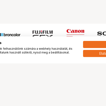
a
 felhasználóink számára a webhely használatát, és
alunk használt sütikről, nyisd meg a beállításokat.
Elut
 meg minket!
További oldalaink
tkozunk
Fotókönyv
 véleménye rólunk
Fotólabor
óterem és Stúdió
Digitalizálás
vények
PhaseOne