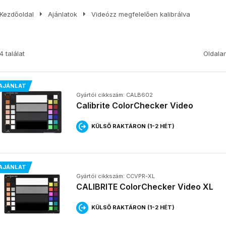
arrow_right
arrow_right
Kezdőoldal
Ajánlatok
Videózz megfelelően kalibrálva
4 találat
Oldala
AJÁNLAT
Gyártói cikkszám: CALB602
Calibrite ColorChecker Video
KÜLSŐ RAKTÁRON (1-2 HÉT)
AJÁNLAT
Gyártói cikkszám: CCVPR-XL
CALIBRITE ColorChecker Video XL
KÜLSŐ RAKTÁRON (1-2 HÉT)