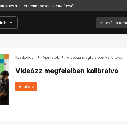
atok
Használt cikkek
Kapcsolat
GYIK
Hírlevél
arrow_drop_down
ink
arrow_right
arrow_right
Kezdőoldal
Ajánlatok
Videózz megfelelően kalibrálva
Videózz megfelelően kalibrálva
Ár akció