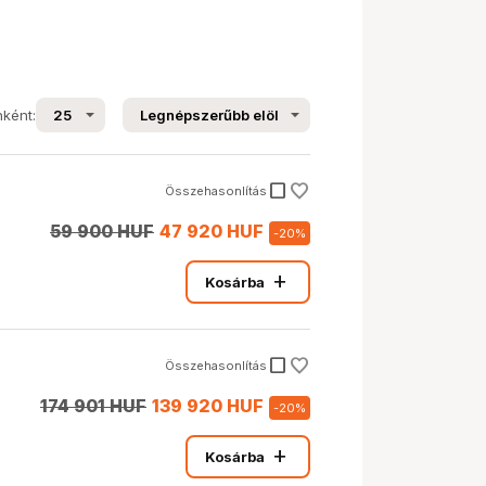
nként:
check_box_outline_blank
Összehasonlítás
59 900 HUF
47 920 HUF
-
20
%
add
Kosárba
check_box_outline_blank
Összehasonlítás
174 901 HUF
139 920 HUF
-
20
%
add
Kosárba