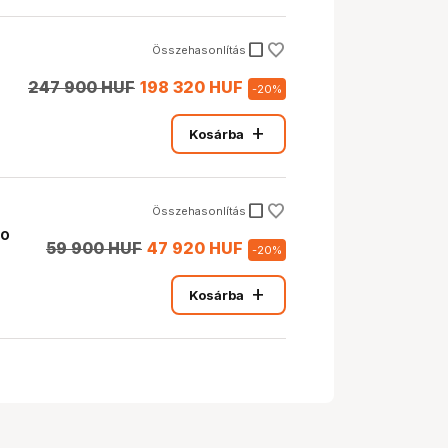
check_box_outline_blank
Összehasonlítás
247 900 HUF
198 320 HUF
-
20
%
add
Kosárba
check_box_outline_blank
Összehasonlítás
eo
59 900 HUF
47 920 HUF
-
20
%
add
Kosárba