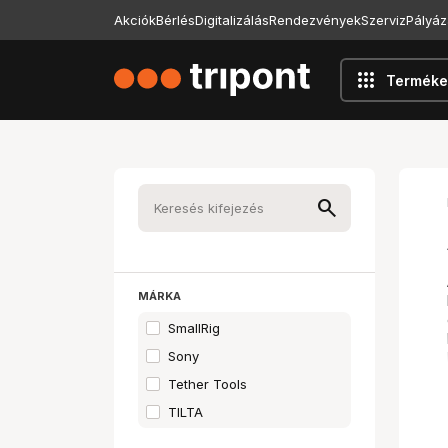
Akciók
Bérlés
Digitalizálás
Rendezvények
Szerviz
Pályáz
apps
Terméke
MÁRKA
SmallRig
Sony
Tether Tools
TILTA