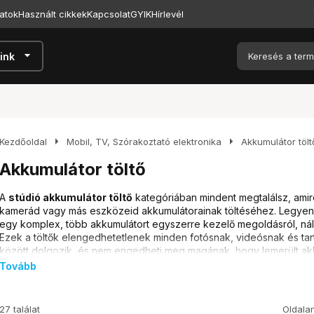
atok
Használt cikkek
Kapcsolat
GYIK
Hírlevél
arrow_drop_down
ink
arrow_right
arrow_right
Kezdőoldal
Mobil, TV, Szórakoztató elektronika
Akkumulátor tölt
Akkumulátor töltő
A
stúdió akkumulátor töltő
kategóriában mindent megtalálsz, am
kamerád vagy más eszközeid akkumulátorainak töltéséhez. Legyen s
egy komplex, több akkumulátort egyszerre kezelő megoldásról, nál
Ezek a töltők elengedhetetlenek minden fotósnak, videósnak és tar
között dolgozik, és nem engedheti meg magának, hogy lemerült akku
Tovább
Típusok és különbségek
Az
egyszeres akkumulátor töltő
a legegyszerűbb megoldás, ha csa
27 találat
Oldala