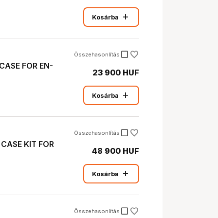
add
Kosárba
check_box_outline_blank
Összehasonlítás
CASE FOR EN-
23 900 HUF
add
Kosárba
check_box_outline_blank
Összehasonlítás
CASE KIT FOR
48 900 HUF
add
Kosárba
check_box_outline_blank
Összehasonlítás