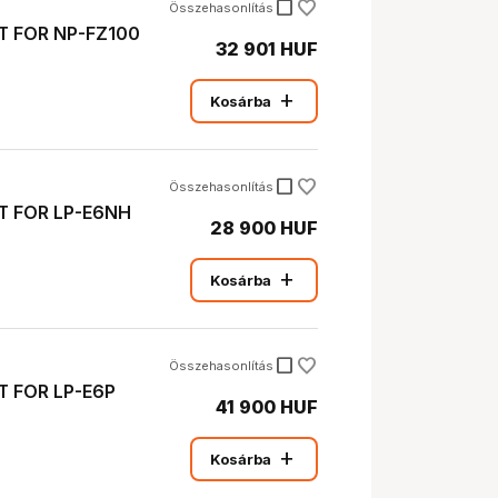
check_box_outline_blank
Összehasonlítás
T FOR NP-FZ100
32 901 HUF
add
Kosárba
check_box_outline_blank
Összehasonlítás
T FOR LP-E6NH
28 900 HUF
add
Kosárba
check_box_outline_blank
Összehasonlítás
T FOR LP-E6P
41 900 HUF
add
Kosárba