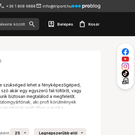
+36 1 808 9888
info@tripont.hu
account_box
shopping_bag
Belépés
Kosár
ő
local_post_office
ire szükséged lehet a fényképezőgéped,
zó akár egy egyszerű fali töltőről, vagy
unk biztosan megtalálod a megfelelőt.
talomgyártónak, aki profi körülmények
mulátorok miatt álljon a munka.
k egy akkumulátort szeretnél tölteni. A
nként: