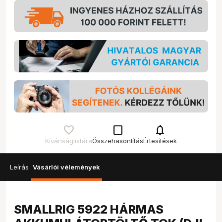
check_box_outline_blank
notifications
Kívánságlistára
Összehasonlítás
Értesítések
Leírás
Vásárlói vélemények
SMALLRIG 5922 HÁRMAS