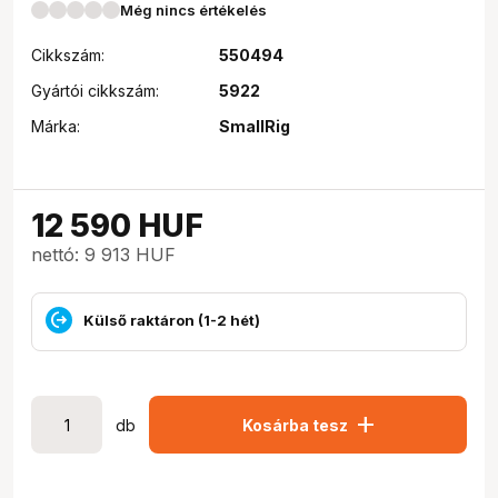
Még nincs értékelés
Cikkszám:
550494
Gyártói cikkszám:
5922
Márka:
SmallRig
12 590
HUF
nettó: 9 913 HUF
Külső raktáron (1-2 hét)
add
db
Kosárba tesz