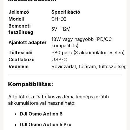
Jellemző
Specifikáció
Modell
CH-D2
Bemeneti
5V - 12V
feszültség
18W vagy nagyobb (PD/QC
Ajánlott adapter
kompatibilis)
Töltési idő
~80 perc (3 akkumulátor esetén)
Csatlakozó
USB-C
Védelem
Rövidzárlat, túláram, túlfeszültség
Kompatibilitás:
A töltőtok a DJI ökoszisztéma legnépszerűbb
akkumulátoraival használható:
DJI Osmo Action 6
DJI Osmo Action 5 Pro