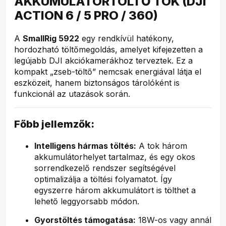
AKKUMULÁTORTÖLTŐ TOK (DJI
ACTION 6 / 5 PRO / 360)
A
SmallRig 5922
egy rendkívül hatékony,
hordozható töltőmegoldás, amelyet kifejezetten a
legújabb DJI akciókamerákhoz terveztek. Ez a
kompakt „zseb-töltő” nemcsak energiával látja el
eszközeit, hanem biztonságos tárolóként is
funkcionál az utazások során.
Főbb jellemzők:
Intelligens hármas töltés:
A tok három
akkumulátorhelyet tartalmaz, és egy okos
sorrendkezelő rendszer segítségével
optimalizálja a töltési folyamatot. Így
egyszerre három akkumulátort is tölthet a
lehető leggyorsabb módon.
Gyorstöltés támogatása:
18W-os vagy annál