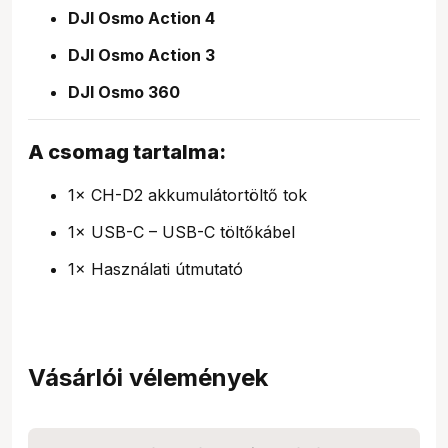
DJI Osmo Action 4
DJI Osmo Action 3
DJI Osmo 360
A csomag tartalma:
1× CH-D2 akkumulátortöltő tok
1× USB-C – USB-C töltőkábel
1× Használati útmutató
Vásárlói vélemények