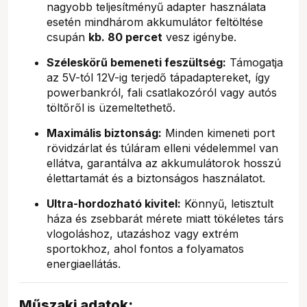
nagyobb teljesítményű adapter használata
esetén mindhárom akkumulátor feltöltése
csupán
kb. 80 percet
vesz igénybe.
Széleskörű bemeneti feszültség:
Támogatja
az 5V-tól 12V-ig terjedő tápadaptereket, így
powerbankról, fali csatlakozóról vagy autós
töltőről is üzemeltethető.
Maximális biztonság:
Minden kimeneti port
rövidzárlat és túláram elleni védelemmel van
ellátva, garantálva az akkumulátorok hosszú
élettartamát és a biztonságos használatot.
Ultra-hordozható kivitel:
Könnyű, letisztult
háza és zsebbarát mérete miatt tökéletes társ
vlogoláshoz, utazáshoz vagy extrém
sportokhoz, ahol fontos a folyamatos
energiaellátás.
Műszaki adatok: