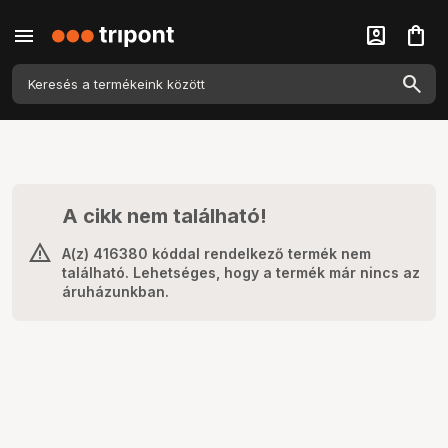
menu
account_box
shopping_bag
A cikk nem található!
A(z) 416380 kóddal rendelkező termék nem
található. Lehetséges, hogy a termék már nincs az
áruházunkban.