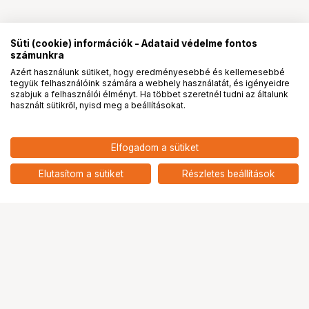
Süti (cookie) információk - Adataid védelme fontos
számunkra
Azért használunk sütiket, hogy eredményesebbé és kellemesebbé
tegyük felhasználóink számára a webhely használatát, és igényeidre
PRO
partnerségek
szabjuk a felhasználói élményt. Ha többet szeretnél tudni az általunk
használt sütikről, nyisd meg a beállításokat.
Elfogadom a sütiket
Elutasítom a sütiket
Részletes beállítások
Ugrás az oldal tetejére
Segítség a vásárláshoz
Fizetési lehetőségek