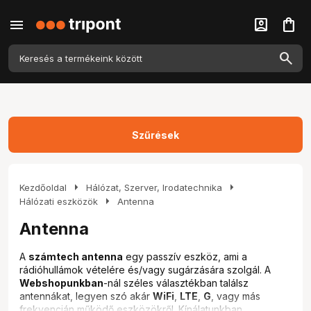
menu
account_box
shopping_bag
Szűrések
arrow_right
arrow_right
Kezdőoldal
Hálózat, Szerver, Irodatechnika
arrow_right
Hálózati eszközök
Antenna
Antenna
A
számtech antenna
egy passzív eszköz, ami a
rádióhullámok vételére és/vagy sugárzására szolgál. A
Webshopunkban
-nál széles választékban találsz
antennákat, legyen szó akár
WiFi
,
LTE
,
G
, vagy más
frekvencián működő eszközökről. Kínálatunkban