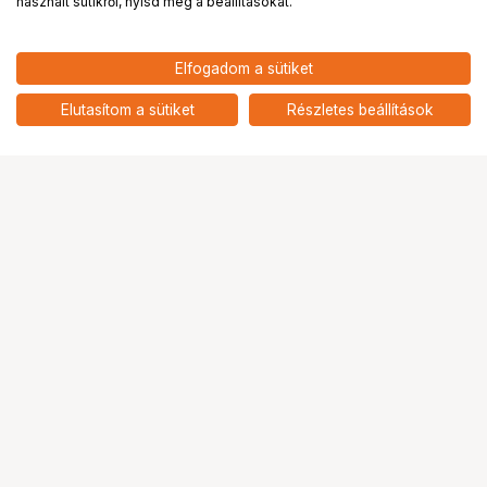
használt sütikről, nyisd meg a beállításokat.
Elfogadom a sütiket
Elutasítom a sütiket
Részletes beállítások
Ugrás az oldal tetejére
Segítség a vásárláshoz
Fizetési lehetőségek
Szállítással kapcsolatos részletek
Reklamáció és termékvisszaküldés
Fogyasztói elállás
Adattörlő kódok
Cofidis Express áruhitel