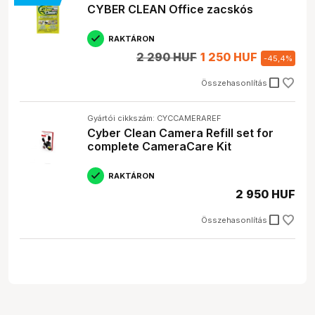
CYBER CLEAN Office zacskós
RAKTÁRON
2 290 HUF
1 250 HUF
-
45,4
%
check_box_outline_blank
Összehasonlítás
Gyártói cikkszám: CYCCAMERAREF
Cyber Clean Camera Refill set for
complete CameraCare Kit
RAKTÁRON
2 950 HUF
check_box_outline_blank
Összehasonlítás