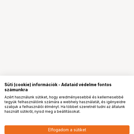
Süti (cookie) információk - Adataid védelme fontos
számunkra
Azért használunk sütiket, hogy eredményesebbé és kellemesebbé
tegyük felhasználóink számára a webhely használatát, és igényeidre
PRO
partnerségek
szabjuk a felhasználói élményt. Ha többet szeretnél tudni az általunk
használt sütikről, nyisd meg a beállításokat.
Elfogadom a sütiket