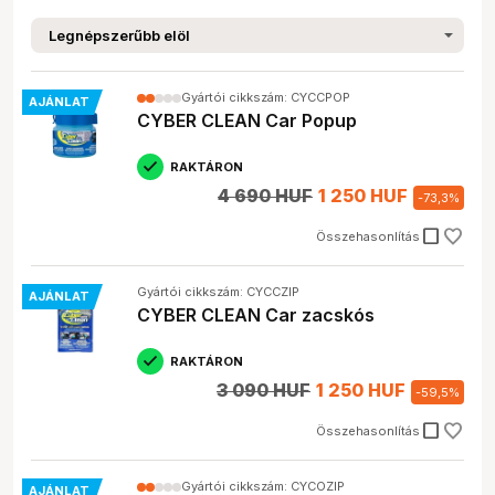
Gyártói cikkszám: CYCCPOP
AJÁNLAT
CYBER CLEAN Car Popup
RAKTÁRON
4 690 HUF
1 250 HUF
-
73,3
%
check_box_outline_blank
Összehasonlítás
Gyártói cikkszám: CYCCZIP
AJÁNLAT
CYBER CLEAN Car zacskós
RAKTÁRON
3 090 HUF
1 250 HUF
-
59,5
%
check_box_outline_blank
Összehasonlítás
Gyártói cikkszám: CYCOZIP
AJÁNLAT