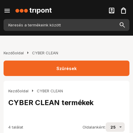
menu
account_box
shopping_bag
arrow_right
Kezdőoldal
CYBER CLEAN
Szűrések
arrow_right
Kezdőoldal
CYBER CLEAN
CYBER CLEAN termékek
4 találat
Oldalanként: