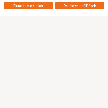
Elutasítom a sütiket
Részletes beállítások
Ugrás az oldal tetejére
Segítség a vásárláshoz
Fizetési lehetőségek
Szállítással kapcsolatos részletek
Reklamáció és termékvisszaküldés
Fogyasztói elállás
Adattörlő kódok
Cofidis Express áruhitel
Lízing lehetőségek
Ajándékutalvány
Gyakran Ismételt Kérdések