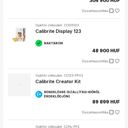
304 900 HUF
Az ár/érték arányt figyelembe véve érdemes mérlegelni,
hogy milyen célra szeretnéd használni az eszközt, és
check_box_outline_blank
Összehasonlítás
aszerint választani.
Kinek ajánlott?
Gyártói cikkszám: CCDIS123
Calibrite Display 123
A
fotó kalibrációs eszközök
ajánlottak:
RAKTÁRON
Profi fotósoknak és grafikusoknak:
Akiknek a
48 900 HUF
színhelyesség elengedhetetlen a munkájukhoz.
Videósoknak:
Akik videókat szerkesztenek és
check_box_outline_blank
Összehasonlítás
fontos a pontos színvisszaadás.
Nyomdászoknak:
Akik biztosítani szeretnék, hogy a
nyomtatott anyagok színei megegyezzenek a
Gyártói cikkszám: CC123-PPV2
digitális tervekkel.
Calibrite Creator Kit
Képalkotással foglalkozó szakembereknek:
Akiknek fontos a konzisztens és pontos
RENDELÉSRE (SZÁLLÍTÁSI IDŐRŐL
színvisszaadás a teljes munkafolyamat során.
ÉRDEKLŐDJÖN)
Hobbi fotósoknak:
Akik szeretnék a lehető legjobb
89 899 HUF
minőségben élvezni a képeiket.
check_box_outline_blank
Összehasonlítás
Gyakori kérdések
Gyártói cikkszám: CCHL-PP2