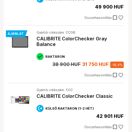
sárgásnak tűnnek, egy monitor kalibrátorral
49 900 HUF
beállíthatod a helyes színhőmérsékletet.
Színkártyák:
A színkártyák (color checker)
check_box_outline_blank
Összehasonlítás
referencia színeket tartalmaznak, melyeket
lefotózva, a képszerkesztő programban
összevethetünk a valós színekkel, így korrigálva a
Gyártói cikkszám: CCGB
AJÁNLAT
képet.
CALIBRITE ColorChecker Gray
Nyomtató kalibrátorok:
Ezek az eszközök a
Balance
nyomtatód színprofiljának létrehozására szolgálnak.
A nyomtatás során a színek gyakran eltérnek a
RAKTÁRON
monitoron látottaktól, ezért fontos a nyomtató
kalibrálása.
38 900 HUF
31 750 HUF
-
18,4
%
Tesztábrák:
A tesztábrák (test chart) segítségével
check_box_outline_blank
ellenőrizhetjük a szkennerek és más képalkotó
Összehasonlítás
eszközök teljesítményét.
Gyártói cikkszám: CCC
Mikor melyiket érdemes választani? Ha a monitorodon
CALIBRITE ColorChecker Classic
látott színek nem egyeznek a valósággal, akkor egy
monitor kalibrátorra van szükséged. Ha a nyomtatott
képeid színei nem megfelelőek, akkor egy nyomtató
KÜLSŐ RAKTÁRON (1-2 HÉT)
kalibrátor segít. Ha pedig szkennelt képeid minőségét
42 901 HUF
szeretnéd ellenőrizni, akkor egy tesztábra a megfelelő
választás.
check_box_outline_blank
Összehasonlítás