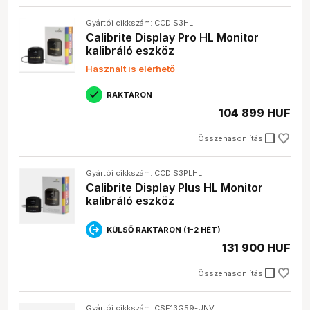
Mire figyelj vásárlás előtt?
Gyártói cikkszám: CCDIS3HL
Calibrite Display Pro HL Monitor
Mielőtt
fotó kalibrációs eszközt
vásárolsz, érdemes
kalibráló eszköz
figyelembe venni néhány fontos műszaki paramétert:
Használt is elérhető
Pontosság:
A kalibrációs eszköz pontossága
kulcsfontosságú. Minél pontosabb az eszköz, annál
RAKTÁRON
jobb színhelyességet érhetsz el.
104 899 HUF
Szoftver kompatibilitás:
Győződj meg róla, hogy a
kalibrációs eszköz szoftvere kompatibilis az
check_box_outline_blank
Összehasonlítás
operációs rendszereddel és a használt
képszerkesztő programokkal.
Spektrális mérő (spectral meter):
A jobb
Gyártói cikkszám: CCDIS3PLHL
minőségű kalibrációs eszközök spektrális mérővel
Calibrite Display Plus HL Monitor
rendelkeznek, amelyek pontosabban mérik a
kalibráló eszköz
színeket, mint az egyszerűbb eszközök.
Kalibrációs tartomány:
Fontos, hogy az eszköz a
KÜLSŐ RAKTÁRON (1-2 HÉT)
monitorod vagy nyomtatód által támogatott teljes
színtartományt lefedje.
131 900 HUF
Döntési tanács: Ha profi fotós vagy grafikus vagy, érdemes
check_box_outline_blank
Összehasonlítás
beruháznod egy drágább, de pontosabb és sokoldalúbb
kalibrációs eszközbe. Ha hobbi célra használod, egy
Gyártói cikkszám: CSE13G59-UNV