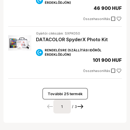
ÉRDEKLŐDJÖN)
46 900 HUF
check_box_outline_blank
Összehasonlítás
Gyártói cikkszám: SXPK050
DATACOLOR SpyderX Photo Kit
RENDELÉSRE (SZÁLLÍTÁSI IDŐRŐL
ÉRDEKLŐDJÖN)
101 900 HUF
check_box_outline_blank
Összehasonlítás
További 25 termék
/ 3