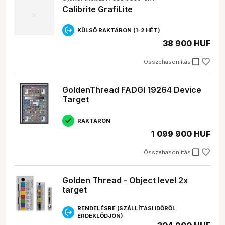
egyszerűbb eszköz is elegendő lehet.
Calibrite GrafiLite
Elérhető márkák
KÜLSŐ RAKTÁRON (1-2 HÉT)
A
Webshopunkban
-nál számos neves márka
fotó
38 900 HUF
kalibrációs eszközei
közül válogathatsz:
check_box_outline_blank
Összehasonlítás
Datacolor:
A Datacolor a piac egyik vezető márkája,
melynek Spyder termékcsaládja kiváló minőségű
monitor kalibrátorokat kínál. Belépő szinten a
GoldenThread FADGI 19264 Device
SpyderX Pro, míg a profi felhasználóknak a SpyderX
Target
Elite ajánlott.
Lastolite:
A Lastolite elsősorban a fotóstúdió
RAKTÁRON
kiegészítőiről ismert, de kínál színkalibrációs
1 099 900 HUF
eszközöket is, például a szürke/fehér Ezybalance
lapokat.
check_box_outline_blank
Összehasonlítás
Golden Thread:
A Golden Thread tesztábrái a
szkennerek és más képalkotó eszközök
teljesítményének ellenőrzésére szolgálnak.
Golden Thread - Object level 2x
Calibrite:
A Calibrite termékei a színmérés és
target
kalibrálás területén nyújtanak megoldásokat a
fotósoknak, videósoknak és a kreatív iparágakban
RENDELÉSRE (SZÁLLÍTÁSI IDŐRŐL
dolgozóknak.
ÉRDEKLŐDJÖN)