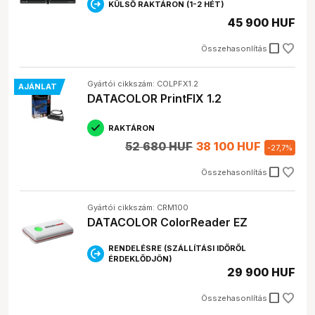
KÜLSŐ RAKTÁRON (1-2 HÉT)
45 900 HUF
check_box_outline_blank
Összehasonlítás
Gyártói cikkszám: COLPFX1.2
AJÁNLAT
DATACOLOR PrintFIX 1.2
RAKTÁRON
52 680 HUF
38 100 HUF
-
27,7
%
check_box_outline_blank
Összehasonlítás
Gyártói cikkszám: CRM100
DATACOLOR ColorReader EZ
RENDELÉSRE (SZÁLLÍTÁSI IDŐRŐL
ÉRDEKLŐDJÖN)
29 900 HUF
check_box_outline_blank
Összehasonlítás