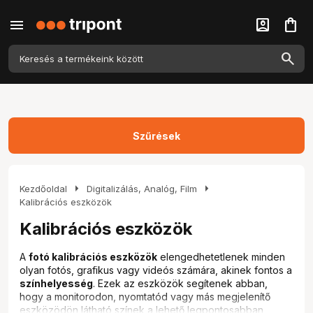
menu
account_box
shopping_bag
Szűrések
arrow_right
arrow_right
Kezdőoldal
Digitalizálás, Analóg, Film
Kalibrációs eszközök
Kalibrációs eszközök
A
fotó kalibrációs eszközök
elengedhetetlenek minden
olyan fotós, grafikus vagy videós számára, akinek fontos a
színhelyesség
. Ezek az eszközök segítenek abban,
hogy a monitorodon, nyomtatód vagy más megjelenítő
eszközödön látható színek a lehető legpontosabban