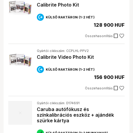
Miért van szükségem fotó kalibrációs eszközre?
Calibrite Photo Kit
A monitorok és nyomtatók színei idővel
eltolódhatnak, ezért a kalibrációs eszközökkel
KÜLSŐ RAKTÁRON (1-2 HÉT)
biztosíthatod a pontos színvisszaadást.
128 900 HUF
Milyen gyakran kell kalibrálnom a monitoromat?
Általában havonta egyszer ajánlott a monitor
check_box_outline_blank
kalibrálása, de ha gyakran változnak a
Összehasonlítás
fényviszonyok a munkahelyeden, akkor gyakrabban
is szükség lehet rá.
Gyártói cikkszám: CCPLHL-PPV2
Milyen kalibrációs eszközt válasszak?
Calibrite Video Photo Kit
A választás függ a felhasználási céltól és a
költségvetéstől. Profi felhasználóknak a pontosabb,
KÜLSŐ RAKTÁRON (1-2 HÉT)
spektrális mérővel rendelkező eszközök ajánlottak,
míg hobbi célra egy egyszerűbb eszköz is elegendő
156 900 HUF
lehet.
check_box_outline_blank
Összehasonlítás
Gyártói cikkszám: D174691
Caruba autófókusz és
színkalibrációs eszköz + ajándék
szürke kártya
KÜLSŐ RAKTÁRON (1-2 MUNKANAP)