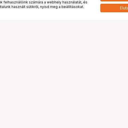
 felhasználóink számára a webhely használatát, és
alunk használt sütikről, nyisd meg a beállításokat.
Elut
 meg minket!
További oldalaink
tkozunk
Fotókönyv
 véleménye rólunk
Fotólabor
óterem és Stúdió
Digitalizálás
vények
PhaseOne
tya
Bluechip
tya
Problog
Program
Márkáink
ánlatok
Pályázatok