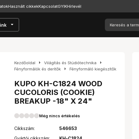
atok
Használt cikkek
Kapcsolat
GYIK
Hírlevél
arrow_drop_down
ink
arrow_right
arrow_right
Kezdőoldal
Világítás és Stúdiótechnika
arrow_right
Fényformálók és derítők
Fényformáló kiegészítők
KUPO KH-C1824 WOOD
CUCOLORIS (COOKIE)
BREAKUP -18" X 24"
Még nincs értékelés
Cikkszám:
546653
Gyártói cikkszám:
KH-C1824