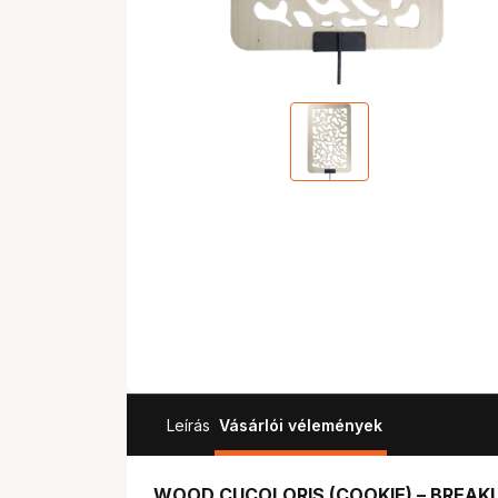
Leírás
Vásárlói vélemények
WOOD CUCOLORIS (COOKIE) – BREAKUP