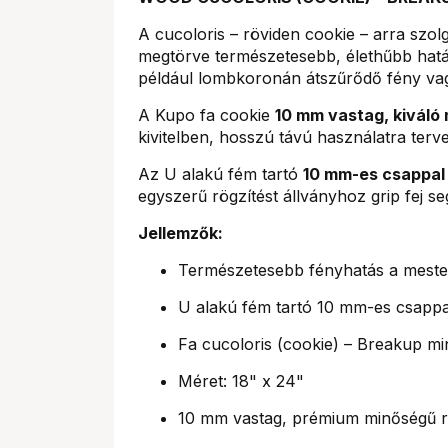
A cucoloris – röviden cookie – arra szol
megtörve természetesebb, élethűbb hatás
például lombkoronán átszűrődő fény va
A Kupo fa cookie
10 mm vastag, kiváló
kivitelben, hosszú távú használatra terv
Az U alakú fém tartó
10 mm-es csappal
egyszerű rögzítést állványhoz grip fej se
Jellemzők:
Természetesebb fényhatás a meste
U alakú fém tartó 10 mm-es csappa
Fa cucoloris (cookie) – Breakup mi
Méret: 18" x 24"
10 mm vastag, prémium minőségű r