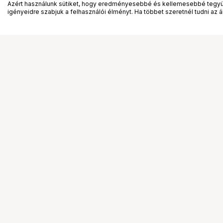
Azért használunk sütiket, hogy eredményesebbé és kellemesebbé tegyük
igényeidre szabjuk a felhasználói élményt. Ha többet szeretnél tudni az ált
Segítség a vásárláshoz
Ismerj
Fizetési lehetőségek
Bemuta
Szállítással kapcsolatos részletek
Vevőink
Reklamáció és termékvisszaküldés
Bemutat
Fogyasztói elállás
Rendez
Adattörlő kódok
Diákkár
Cofidis Express áruhitel
VIP kár
Lízing lehetőségek
Talent 
Ajándékutalvány
Állásaj
Gyakran Ismételt Kérdések