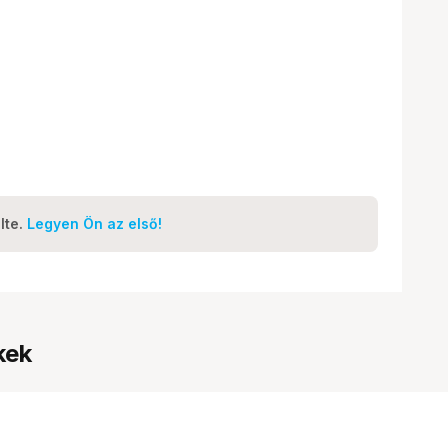
lte.
Legyen Ön az első!
kek