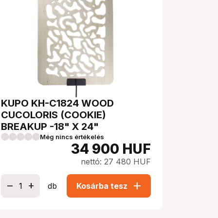
KUPO KH-C1824 WOOD
CUCOLORIS (COOKIE)
BREAKUP -18" X 24"
Még nincs értékelés
34 900
HUF
nettó: 27 480 HUF
add
db
Kosárba tesz