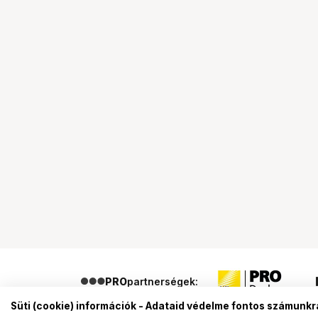
PRO
partnerségek:
Süti (cookie) információk - Adataid védelme fontos számunkr