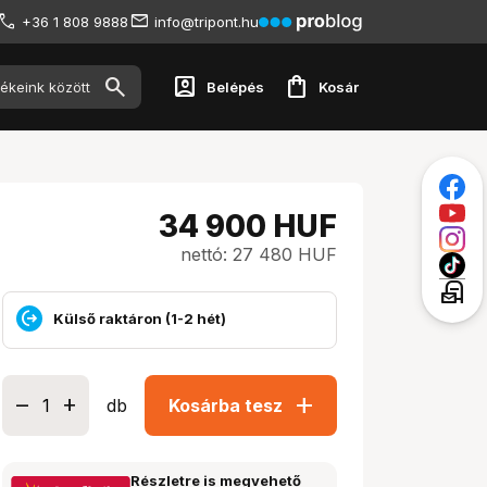
+36 1 808 9888
info@tripont.hu
account_box
shopping_bag
Belépés
Kosár
34 900
HUF
nettó: 27 480 HUF
local_post_office
Külső raktáron (1-2 hét)
add
db
Kosárba tesz
Részletre is megvehető