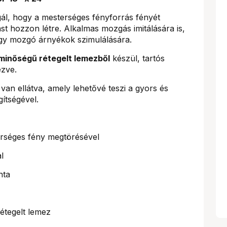
gál, hogy a mesterséges fényforrás fényét
t hozzon létre. Alkalmas mozgás imitálására is,
gy mozgó árnyékok szimulálására.
 minőségű rétegelt lemezből
készül, tartós
ezve.
van ellátva, amely lehetővé teszi a gyors és
gítségével.
rséges fény megtörésével
l
nta
étegelt lemez