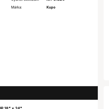
Márka:
Kupo
 18" x 24"