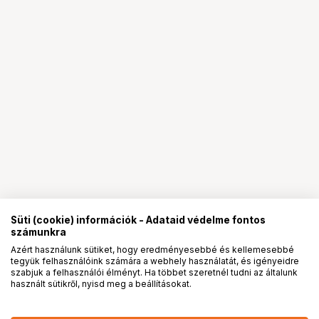
Süti (cookie) információk - Adataid védelme fontos
számunkra
Azért használunk sütiket, hogy eredményesebbé és kellemesebbé
tegyük felhasználóink számára a webhely használatát, és igényeidre
PRO
partnerségek
szabjuk a felhasználói élményt. Ha többet szeretnél tudni az általunk
használt sütikről, nyisd meg a beállításokat.