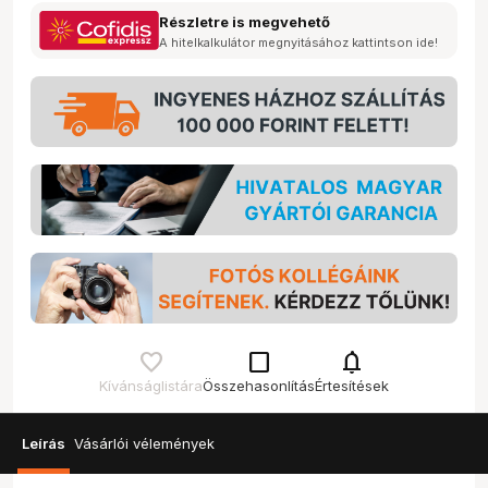
Részletre is megvehető
A hitelkalkulátor megnyitásához kattintson ide!
check_box_outline_blank
notifications
Kívánságlistára
Összehasonlítás
Értesítések
Leírás
Vásárlói vélemények