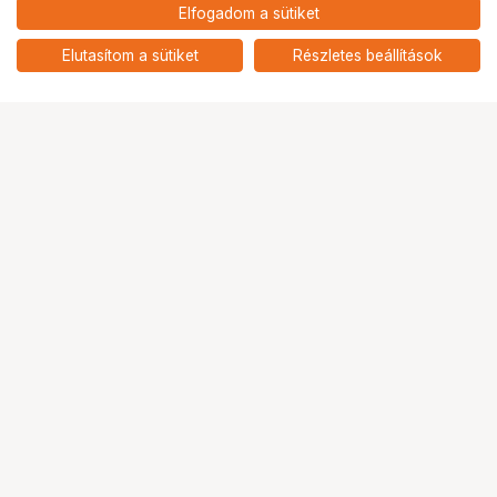
39 900
HUF
Elfogadom a sütiket
KUPO KH-C2436 WOOD
nettó: 31 417 HUF
CUCOLORIS (COOKIE) BREAKUP
add
-24" X 36"
Elutasítom a sütiket
Részletes beállítások
Ugrás az oldal tetejére
Segítség a vásárláshoz
Fizetési lehetőségek
Szállítással kapcsolatos részletek
Reklamáció és termékvisszaküldés
Fogyasztói elállás
Adattörlő kódok
Cofidis Express áruhitel
Lízing lehetőségek
Ajándékutalvány