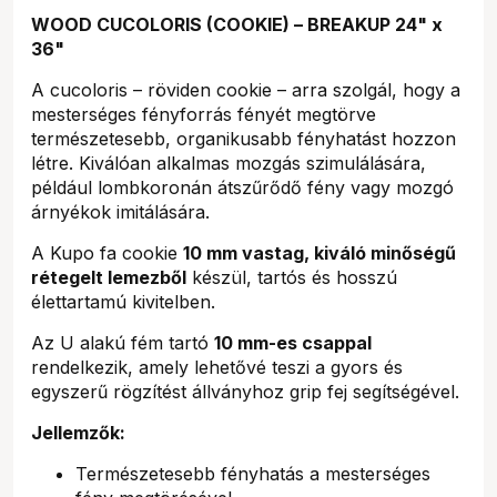
WOOD CUCOLORIS (COOKIE) – BREAKUP 24" x
36"
A cucoloris – röviden cookie – arra szolgál, hogy a
mesterséges fényforrás fényét megtörve
természetesebb, organikusabb fényhatást hozzon
létre. Kiválóan alkalmas mozgás szimulálására,
például lombkoronán átszűrődő fény vagy mozgó
árnyékok imitálására.
A Kupo fa cookie
10 mm vastag, kiváló minőségű
rétegelt lemezből
készül, tartós és hosszú
élettartamú kivitelben.
Az U alakú fém tartó
10 mm-es csappal
rendelkezik, amely lehetővé teszi a gyors és
egyszerű rögzítést állványhoz grip fej segítségével.
Jellemzők:
Természetesebb fényhatás a mesterséges