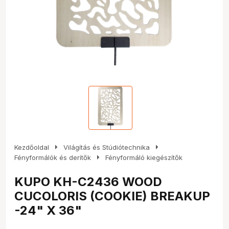
arrow_right
arrow_right
Kezdőoldal
Világítás és Stúdiótechnika
arrow_right
Fényformálók és derítők
Fényformáló kiegészítők
KUPO KH-C2436 WOOD
CUCOLORIS (COOKIE) BREAKUP
-24" X 36"