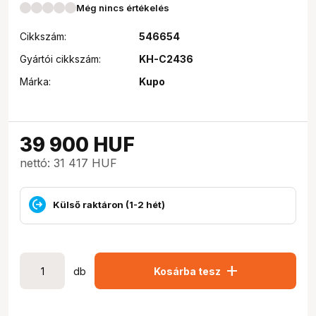
Még nincs értékelés
Cikkszám:
546654
Gyártói cikkszám:
KH-C2436
Márka:
Kupo
39 900
HUF
nettó: 31 417 HUF
Külső raktáron (1-2 hét)
add
db
Kosárba tesz