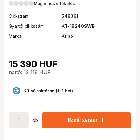
Még nincs értékelés
Cikkszám:
548361
Gyártói cikkszám:
KT-1824OSWB
Márka:
Kupo
15 390
HUF
nettó: 12 118 HUF
Külső raktáron (1-2 hét)
add
db
Kosárba tesz