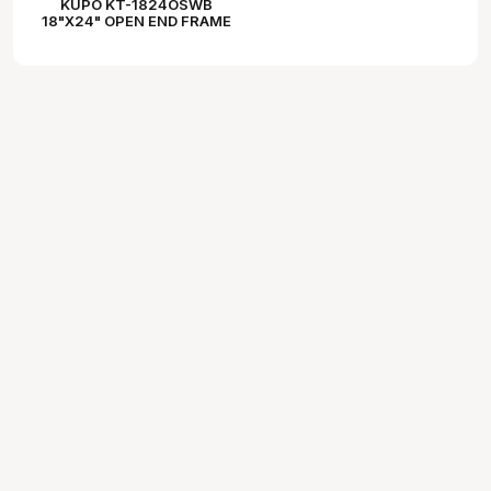
KUPO KT-1824OSWB
18"X24" OPEN END FRAME
SINGLE WHITE BOBBIN