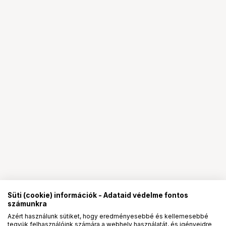
Süti (cookie) információk - Adataid védelme fontos
számunkra
Azért használunk sütiket, hogy eredményesebbé és kellemesebbé
tegyük felhasználóink számára a webhely használatát, és igényeidre