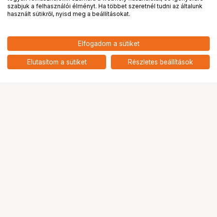
PRO
partnerségek
szabjuk a felhasználói élményt. Ha többet szeretnél tudni az általunk
használt sütikről, nyisd meg a beállításokat.
15 390
HUF
Elfogadom a sütiket
KUPO KT-1824OSWB 18"X24"
nettó: 12 118 HUF
OPEN END FRAME SINGLE WHITE
add
BOBBIN
Elutasítom a sütiket
Részletes beállítások
Ugrás az oldal tetejére
Segítség a vásárláshoz
Fizetési lehetőségek
Szállítással kapcsolatos részletek
Reklamáció és termékvisszaküldés
Fogyasztói elállás
Adattörlő kódok