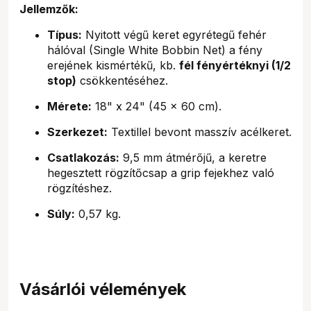
Jellemzők:
Típus:
Nyitott végű keret egyrétegű fehér
hálóval (Single White Bobbin Net) a fény
erejének kismértékű, kb.
fél fényértéknyi (1/2
stop)
csökkentéséhez.
Mérete:
18" x 24" (45 x 60 cm).
Szerkezet:
Textillel bevont masszív acélkeret.
Csatlakozás:
9,5 mm átmérőjű, a keretre
hegesztett rögzítőcsap a grip fejekhez való
rögzítéshez.
Súly:
0,57 kg.
Vásárlói vélemények