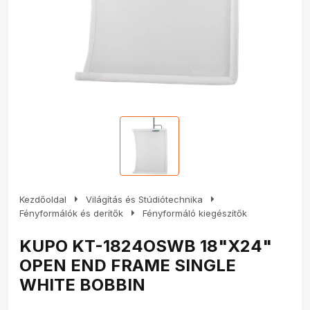
arrow_right
arrow_right
Kezdőoldal
Világítás és Stúdiótechnika
arrow_right
Fényformálók és derítők
Fényformáló kiegészítők
KUPO KT-1824OSWB 18"X24"
OPEN END FRAME SINGLE
WHITE BOBBIN