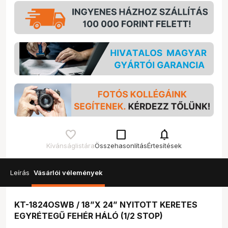
check_box_outline_blank
notifications
Kívánságlistára
Összehasonlítás
Értesítések
Leírás
Vásárlói vélemények
KT-1824OSWB / 18”X 24” NYITOTT KERETES
EGYRÉTEGŰ FEHÉR HÁLÓ (1/2 STOP)