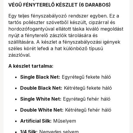
VÉGŰ FÉNYTERELŐ KÉSZLET (6 DARABOS)
Egy teljes fényszabályozó rendszer egyben. Ez a
tartós poliészter szövetből készült, cipzárral és
hordozófogantyúval ellátott táska kiváló megoldást
nyújt a fényterelő zászlók tárolására és
szállítására. A készlet a fényszabályozási igények
széles körét lefedi a hat különböző típusú
zászlóval.
A készlet tartalma:
Single Black Net:
Egyrétegű fekete háló
Double Black Net:
Kétrétegű fekete háló
Single White Net:
Egyrétegű fehér háló
Double White Net:
Kétrétegű fehér háló
Artificial Silk:
Műselyem
1/4 Silk:
Negyedes selyem