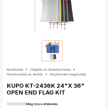
arrow_right
arrow_right
Kezdőoldal
Világítás és Stúdiótechnika
arrow_right
Fényformálók és derítők
Fényformáló kiegészítők
KUPO KT-2436K 24"X 36"
OPEN END FLAG KIT
Még nincs értékelés