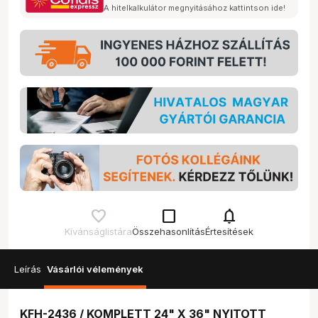
A hitelkalkulátor megnyitásához kattintson ide!
check_box_outline_blank
notifications
Kívánságlistára
Összehasonlítás
Értesítések
Leírás
Vásárlói vélemények
KFH-2436 / KOMPLETT 24" X 36" NYITOTT