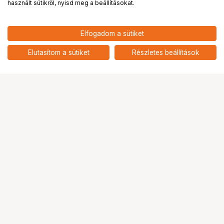
használt sütikről, nyisd meg a beállításokat.
166 900
HUF
Elfogadom a sütiket
nettó: 131 417 HUF
KUPO KT-2436K 24"X 36" OPEN
END FLAG KIT
add
Elutasítom a sütiket
Részletes beállítások
Ugrás az oldal tetejére
Segítség a vásárláshoz
Fizetési lehetőségek
Szállítással kapcsolatos részletek
Reklamáció és termékvisszaküldés
Fogyasztói elállás
Adattörlő kódok
Cofidis Express áruhitel