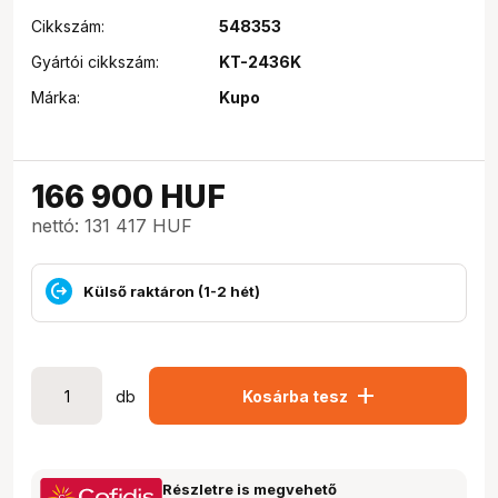
Cikkszám:
548353
Gyártói cikkszám:
KT-2436K
Márka:
Kupo
166 900
HUF
nettó: 131 417 HUF
Külső raktáron (1-2 hét)
add
db
Kosárba tesz
Részletre is megvehető