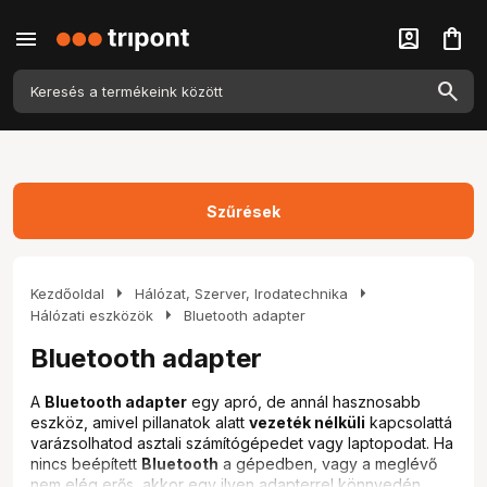
menu
account_box
shopping_bag
Szűrések
arrow_right
arrow_right
Kezdőoldal
Hálózat, Szerver, Irodatechnika
arrow_right
Hálózati eszközök
Bluetooth adapter
Bluetooth adapter
A
Bluetooth adapter
egy apró, de annál hasznosabb
eszköz, amivel pillanatok alatt
vezeték nélküli
kapcsolattá
varázsolhatod asztali számítógépedet vagy laptopodat. Ha
nincs beépített
Bluetooth
a gépedben, vagy a meglévő
nem elég erős, akkor egy ilyen adapterrel könnyedén