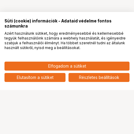
Süti (cookie) információk - Adataid védelme fontos
számunkra
Azért használunk sütiket, hogy eredményesebbé és kellemesebbé
tegyük felhasználóink számára a webhely használatát, és igényeidre
PRO
partnerségek
szabjuk a felhasználói élményt. Ha többet szeretnél tudni az általunk
használt sütikről, nyisd meg a beállításokat.
Elfogadom a sütiket
Elutasítom a sütiket
Részletes beállítások
Ugrás az oldal tetejére
Segítség a vásárláshoz
Fizetési lehetőségek