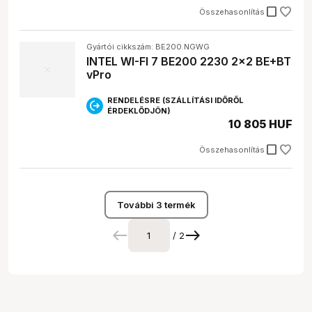
check_box_outline_blank
Összehasonlítás
Gyártói cikkszám: BE200.NGWG
INTEL WI-FI 7 BE200 2230 2x2 BE+BT
vPro
RENDELÉSRE (SZÁLLÍTÁSI IDŐRŐL
ÉRDEKLŐDJÖN)
10 805 HUF
check_box_outline_blank
Összehasonlítás
További 3 termék
/ 2