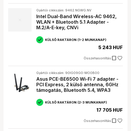
Döntés előtt gondold át, mire szeretnéd használni a
WiFi
adaptert
. Ha online játékra vagy HD videó streamelésre,
Gyártói cikkszám: 9462.NGWG.NV
akkor érdemes egy gyorsabb, kétsávos (dual-band)
Intel Dual-Band Wireless-AC 9462,
adaptert választani.
WLAN + Bluetooth 5.1 Adapter -
M.2/A-E-key, CNVi
Elérhető márkák
KÜLSŐ RAKTÁRON (1-2 MUNKANAP)
A Webshopunkban a következő márkák
WiFi adapterei
5 243 HUF
érhetők el:
check_box_outline_blank
Összehasonlítás
TP-LINK
: Belépő szinttől a prémium kategóriáig kínál
adaptereket, ár-érték arányban nagyon jó választás.
ASUS
: Prémium minőségű adapterek, főleg
Gyártói cikkszám: 90IG09G0-MO0B00
gamereknek ajánlott.
Asus PCE-BE6500 Wi-Fi 7 adapter -
D-LINK
: Megbízható márka, széles termékpalettával,
PCI Express, 2 külső antenna, 6GHz
otthoni és irodai használatra is ideális.
támogatás, Bluetooth 5.4, WPA3
DELOCK
: Különleges megoldások, például külső
antennás adapterek.
KÜLSŐ RAKTÁRON (2-3 MUNKANAP)
LINKSYS
: Prémium kategóriás termékek, nagy
17 705 HUF
teljesítményre tervezve.
check_box_outline_blank
Összehasonlítás
Kinek ajánlott?