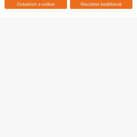
Elutasítom a sütiket
Részletes beállítások
Ugrás az oldal tetejére
Segítség a vásárláshoz
Fizetési lehetőségek
Szállítással kapcsolatos részletek
Reklamáció és termékvisszaküldés
Fogyasztói elállás
Adattörlő kódok
Cofidis Express áruhitel
Lízing lehetőségek
Ajándékutalvány
Gyakran Ismételt Kérdések