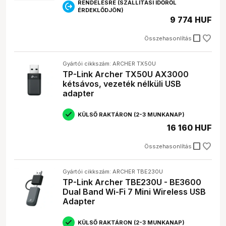
RENDELÉSRE (SZÁLLÍTÁSI IDŐRŐL
ÉRDEKLŐDJÖN)
9 774 HUF
check_box_outline_blank
Összehasonlítás
Gyártói cikkszám: ARCHER TX50U
TP-Link Archer TX50U AX3000
kétsávos, vezeték nélküli USB
adapter
KÜLSŐ RAKTÁRON (2-3 MUNKANAP)
16 160 HUF
check_box_outline_blank
Összehasonlítás
Gyártói cikkszám: ARCHER TBE230U
TP-Link Archer TBE230U - BE3600
Dual Band Wi-Fi 7 Mini Wireless USB
Adapter
KÜLSŐ RAKTÁRON (2-3 MUNKANAP)