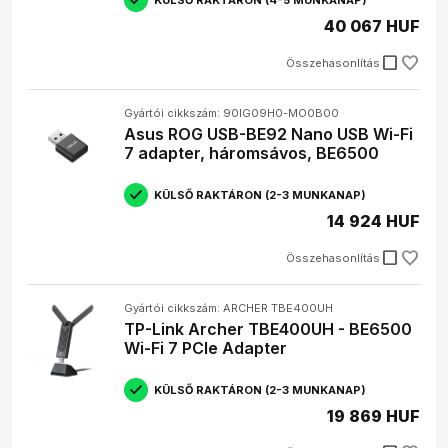
40 067 HUF
check_box_outline_blank
Összehasonlítás
Gyártói cikkszám: 90IG09H0-MO0B00
Asus ROG USB-BE92 Nano USB Wi-Fi
7 adapter, háromsávos, BE6500
KÜLSŐ RAKTÁRON (2-3 MUNKANAP)
14 924 HUF
check_box_outline_blank
Összehasonlítás
Gyártói cikkszám: ARCHER TBE400UH
TP-Link Archer TBE400UH - BE6500
Wi-Fi 7 PCIe Adapter
KÜLSŐ RAKTÁRON (2-3 MUNKANAP)
19 869 HUF