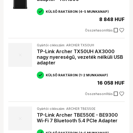
Miért lassú a WiFi kapcsolatom, pedig jó a WiFi
adapterem?
KÜLSŐ RAKTÁRON (4-5 MUNKANAP)
A sebességet befolyásolhatja a router, a távolság a
routertől, és a környező WiFi hálózatok is.
8 848 HUF
check_box_outline_blank
Összehasonlítás
Gyártói cikkszám: ARCHER TX50UH
TP-Link Archer TX50UH AX3000
nagy nyereségű, vezeték nélküli USB
adapter
KÜLSŐ RAKTÁRON (1-2 MUNKANAP)
16 058 HUF
check_box_outline_blank
Összehasonlítás
Gyártói cikkszám: ARCHER TBE550E
TP-Link Archer TBE550E - BE9300
Wi-Fi 7 Bluetooth 5.4 PCIe Adapter
KÜLSŐ RAKTÁRON (4-5 MUNKANAP)