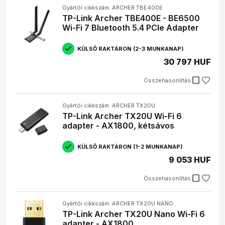
A
WiFi adapter
ajánlott:
Gyártói cikkszám: ARCHER TBE400E
TP-Link Archer TBE400E - BE6500
Asztali számítógép tulajdonosoknak, akiknek nincs
Wi-Fi 7 Bluetooth 5.4 PCIe Adapter
beépített WiFi-jük.
Laptop felhasználóknak, akiknek a beépített WiFi-je
KÜLSŐ RAKTÁRON (2-3 MUNKANAP)
gyenge vagy meghibásodott.
30 797 HUF
Gamereknek, akik stabil és gyors internetkapcsolatra
vágynak az online játékokhoz.
check_box_outline_blank
Irodai dolgozóknak, akiknek a munkahelyükön nincs
Összehasonlítás
vezetékes internet.
Diákoknak, akiknek a kollégiumban vagy albérletben
Gyártói cikkszám: ARCHER TX20U
nincs WiFi.
TP-Link Archer TX20U Wi-Fi 6
adapter - AX1800, kétsávos
Gyakori kérdések
KÜLSŐ RAKTÁRON (1-2 MUNKANAP)
Milyen WiFi adaptert vegyek asztali géphez?
9 053 HUF
Asztali géphez PCI-e vagy USB-s adaptert ajánlunk,
attól függően, hogy milyen a géped és milyen
check_box_outline_blank
Összehasonlítás
sebességre van szükséged.
Hogyan tudom telepíteni a WiFi adaptert?
A legtöbb adapterhez mellékelnek telepítő CD-t, de
Gyártói cikkszám: ARCHER TX20U NANO
a gyártó honlapjáról is letöltheted a legfrissebb
TP-Link Archer TX20U Nano Wi-Fi 6
drivert (illesztőprogramot).
adapter - AX1800