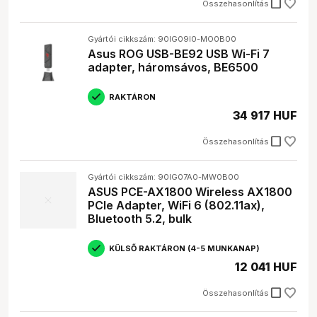
check_box_outline_blank
Összehasonlítás
Gyártói cikkszám: 90IG09I0-MO0B00
Asus ROG USB-BE92 USB Wi-Fi 7
adapter, háromsávos, BE6500
RAKTÁRON
34 917 HUF
check_box_outline_blank
Összehasonlítás
Gyártói cikkszám: 90IG07A0-MW0B00
ASUS PCE-AX1800 Wireless AX1800
PCIe Adapter, WiFi 6 (802.11ax),
Bluetooth 5.2, bulk
KÜLSŐ RAKTÁRON (4-5 MUNKANAP)
12 041 HUF
check_box_outline_blank
Összehasonlítás