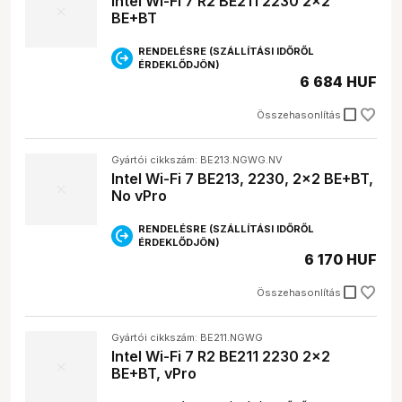
Intel Wi-Fi 7 R2 BE211 2230 2x2
BE+BT
RENDELÉSRE (SZÁLLÍTÁSI IDŐRŐL
ÉRDEKLŐDJÖN)
6 684 HUF
check_box_outline_blank
Összehasonlítás
Gyártói cikkszám: BE213.NGWG.NV
Intel Wi-Fi 7 BE213, 2230, 2x2 BE+BT,
No vPro
RENDELÉSRE (SZÁLLÍTÁSI IDŐRŐL
ÉRDEKLŐDJÖN)
6 170 HUF
check_box_outline_blank
Összehasonlítás
Gyártói cikkszám: BE211.NGWG
Intel Wi-Fi 7 R2 BE211 2230 2x2
BE+BT, vPro