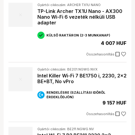
Gyártói cikkszám: ARCHER TX1U NANO
TP-Link Archer TX1U Nano - AX300
Nano Wi-Fi 6 vezeték nélküli USB
adapter
KÜLSŐ RAKTÁRON (2-3 MUNKANAP)
4 007 HUF
check_box_outline_blank
Összehasonlítás
Gyártói cikkszám: BE201.NGWG.NVX
Intel Killer Wi-Fi 7 BE1750 i, 2230, 2x2
BE+BT, No vPro
RENDELÉSRE (SZÁLLÍTÁSI IDŐRŐL
ÉRDEKLŐDJÖN)
9 157 HUF
check_box_outline_blank
Összehasonlítás
Gyártói cikkszám: BE211.NGWG.NV