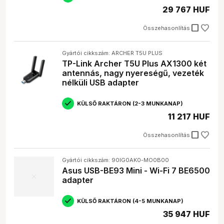
29 767 HUF
check_box_outline_blank
Összehasonlítás
Gyártói cikkszám: ARCHER T5U PLUS
TP-Link Archer T5U Plus AX1300 két
antennás, nagy nyereségű, vezeték
nélküli USB adapter
KÜLSŐ RAKTÁRON (2-3 MUNKANAP)
11 217 HUF
check_box_outline_blank
Összehasonlítás
Gyártói cikkszám: 90IG0AK0-MO0B00
Asus USB-BE93 Mini - Wi-Fi 7 BE6500
adapter
KÜLSŐ RAKTÁRON (4-5 MUNKANAP)
35 947 HUF