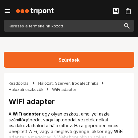
menu
account_box
shopping_bag
Szűrések
arrow_right
arrow_right
Kezdőoldal
Hálózat, Szerver, Irodatechnika
arrow_right
Hálózati eszközök
WiFi adapter
WiFi adapter
A
WiFi adapter
egy olyan eszköz, amellyel asztali
számítógépedet vagy laptopodat vezeték nélkül
csatlakoztathatod a hálózathoz. Ha a gépedben nincs
beépített WiFi, vagy a meglévő gyenge, akkor egy
WiFi
adapter
a megoldás. A Webshopunkban széles