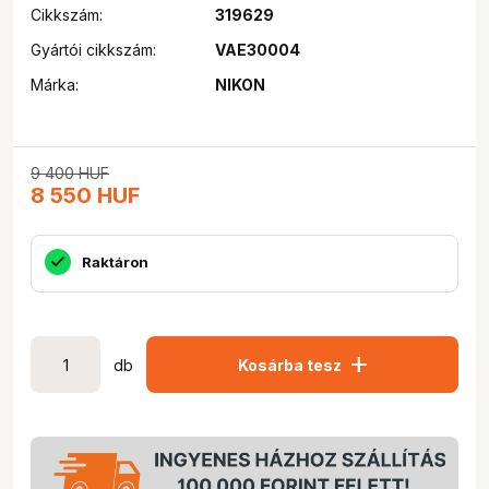
Cikkszám:
319629
Gyártói cikkszám:
VAE30004
Márka:
NIKON
9 400
HUF
8 550
HUF
Raktáron
add
db
Kosárba tesz