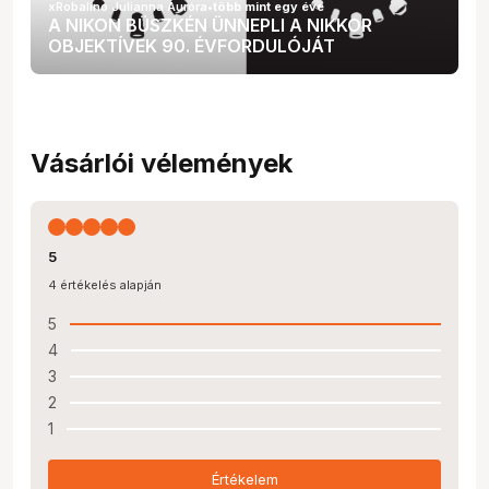
xRobalino Julianna Auróra
•
több mint egy éve
A NIKON BÜSZKÉN ÜNNEPLI A NIKKOR
OBJEKTÍVEK 90. ÉVFORDULÓJÁT
Vásárlói vélemények
5
4 értékelés alapján
5
4
3
2
1
Értékelem