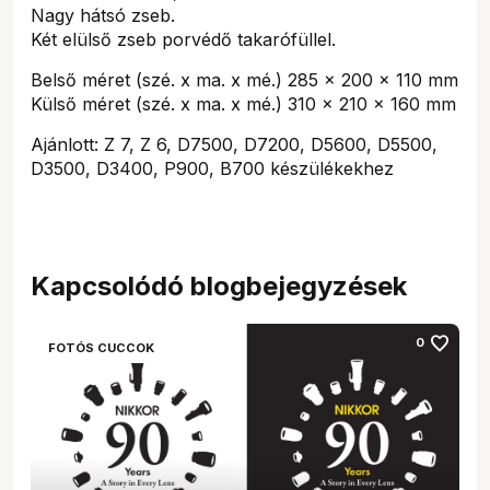
Nagy hátsó zseb.
Két elülső zseb porvédő takarófüllel.
Belső méret (szé. x ma. x mé.) 285 x 200 x 110 mm
Külső méret (szé. x ma. x mé.) 310 x 210 x 160 mm
Ajánlott: Z 7, Z 6, D7500, D7200, D5600, D5500,
D3500, D3400, P900, B700 készülékekhez
Kapcsolódó blogbejegyzések
favorite
0
FOTÓS CUCCOK