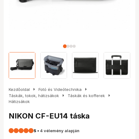
arrow_right
arrow_right
Kezdőoldal
Fotó és Videótechnika
arrow_right
arrow_right
Táskák, tokok, hátizsákok
Táskák és kofferek
Hátizsákok
NIKON CF-EU14 táska
5
•
4 vélemény alapján