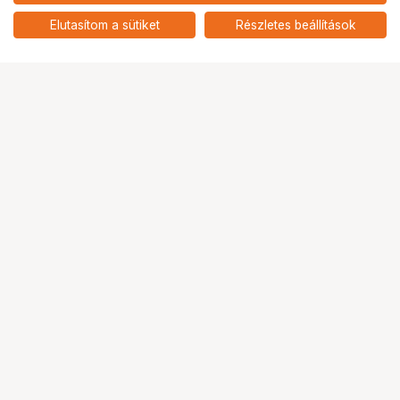
NIKON CF-EU14 táska
5
add
Elutasítom a sütiket
Részletes beállítások
Ugrás az oldal tetejére
Segítség a vásárláshoz
Fizetési lehetőségek
Szállítással kapcsolatos részletek
Reklamáció és termékvisszaküldés
Fogyasztói elállás
Adattörlő kódok
Cofidis Express áruhitel
Lízing lehetőségek
Ajándékutalvány