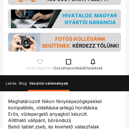
check_box_outline_blank
notifications
Kívánságlistára
Összehasonlítás
Értesítések
Leírás
Blog
Vásárlói vélemények
Meghatározott Nikon fényképezőgépekkel
kompatibilis, oldaltáska-jellegű hordtáska.
Erős, vízlepergető anyagból készült.
Állítható vállpánt, bőröndszíj
Belső tablet zseb, és kivehető válaszfalak