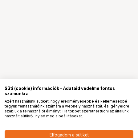
Süti (cookie) információk - Adataid védelme fontos
számunkra
Azért használunk sütiket, hogy eredményesebbé és kellemesebbé
tegyük felhasználóink számára a webhely használatát, és igényeidre
PRO
partnerségek
szabjuk a felhasználói élményt. Ha többet szeretnél tudni az általunk
használt sütikről, nyisd meg a beállításokat.
9 400
HUF
Elfogadom a sütiket
8 550
HUF