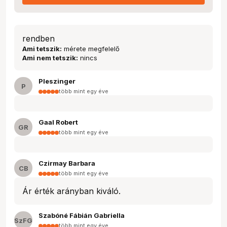
rendben
Ami tetszik:
mérete megfelelő
Ami nem tetszik:
nincs
Pleszinger
P
több mint egy éve
Gaal Robert
GR
több mint egy éve
Czirmay Barbara
CB
több mint egy éve
Ár érték arányban kiváló.
Szabóné Fábián Gabriella
SzFG
több mint egy éve