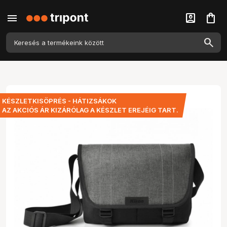
menu
account_box
shopping_bag
KÉSZLETKISÖPRÉS - HÁTIZSÁKOK
AZ AKCIÓS ÁR KIZÁRÓLAG A KÉSZLET EREJÉIG TART.