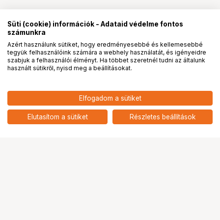
Süti (cookie) információk - Adataid védelme fontos
számunkra
Azért használunk sütiket, hogy eredményesebbé és kellemesebbé
tegyük felhasználóink számára a webhely használatát, és igényeidre
PRO
partnerségek
szabjuk a felhasználói élményt. Ha többet szeretnél tudni az általunk
használt sütikről, nyisd meg a beállításokat.
Elfogadom a sütiket
Elutasítom a sütiket
Részletes beállítások
Ugrás az oldal tetejére
Segítség a vásárláshoz
Fizetési lehetőségek