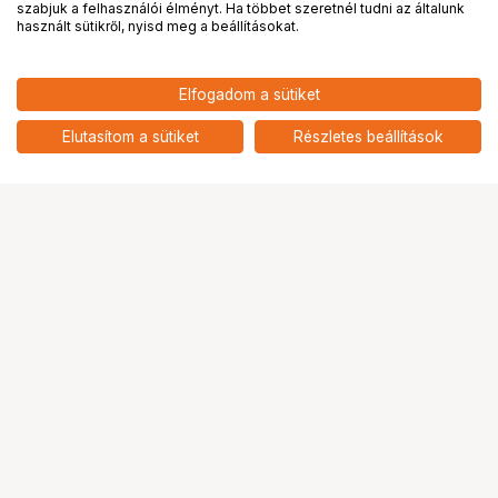
PRO
partnerségek
szabjuk a felhasználói élményt. Ha többet szeretnél tudni az általunk
használt sütikről, nyisd meg a beállításokat.
Elfogadom a sütiket
Elutasítom a sütiket
Részletes beállítások
Ugrás az oldal tetejére
Segítség a vásárláshoz
Fizetési lehetőségek
Szállítással kapcsolatos részletek
Reklamáció és termékvisszaküldés
Fogyasztói elállás
Adattörlő kódok