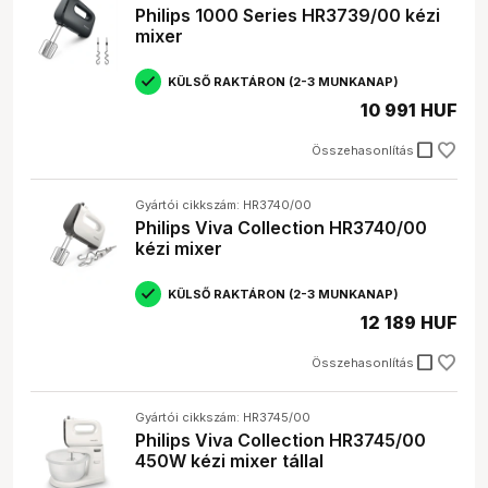
Philips 1000 Series HR3739/00 kézi
mixer
KÜLSŐ RAKTÁRON (2-3 MUNKANAP)
10 991 HUF
check_box_outline_blank
Összehasonlítás
Gyártói cikkszám: HR3740/00
Philips Viva Collection HR3740/00
kézi mixer
KÜLSŐ RAKTÁRON (2-3 MUNKANAP)
12 189 HUF
check_box_outline_blank
Összehasonlítás
Gyártói cikkszám: HR3745/00
Philips Viva Collection HR3745/00
450W kézi mixer tállal