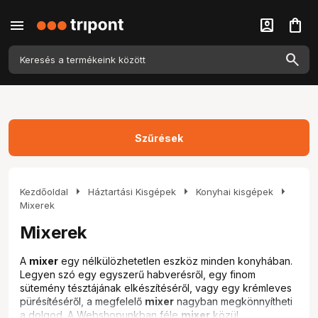
menu
account_box
shopping_bag
Szűrések
arrow_right
arrow_right
arrow_right
Kezdőoldal
Háztartási Kisgépek
Konyhai kisgépek
Mixerek
Mixerek
A
mixer
egy nélkülözhetetlen eszköz minden konyhában.
Legyen szó egy egyszerű habverésről, egy finom
sütemény tésztájának elkészítéséről, vagy egy krémleves
pürésítéséről, a megfelelő
mixer
nagyban megkönnyítheti
a dolgod. A Webshopunkban féle
mixer
közül