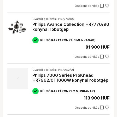
check_box_outline_blank
Összehasonlítás
Gyártói cikkszám: HR7776/90
Philips Avance Collection HR7776/90
konyhai robotgép
KÜLSŐ RAKTÁRON (2-3 MUNKANAP)
81 900 HUF
check_box_outline_blank
Összehasonlítás
Gyártói cikkszám: HR7962/01
Philips 7000 Series ProKnead
HR7962/01 1000W konyhai robotgép
KÜLSŐ RAKTÁRON (1-2 MUNKANAP)
113 900 HUF
check_box_outline_blank
Összehasonlítás