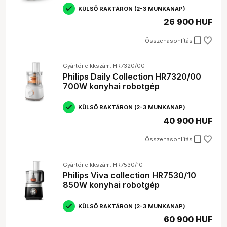
KÜLSŐ RAKTÁRON (2-3 MUNKANAP)
26 900 HUF
check_box_outline_blank
Összehasonlítás
Gyártói cikkszám: HR7320/00
Philips Daily Collection HR7320/00
700W konyhai robotgép
KÜLSŐ RAKTÁRON (2-3 MUNKANAP)
40 900 HUF
check_box_outline_blank
Összehasonlítás
Gyártói cikkszám: HR7530/10
Philips Viva collection HR7530/10
850W konyhai robotgép
KÜLSŐ RAKTÁRON (2-3 MUNKANAP)
60 900 HUF