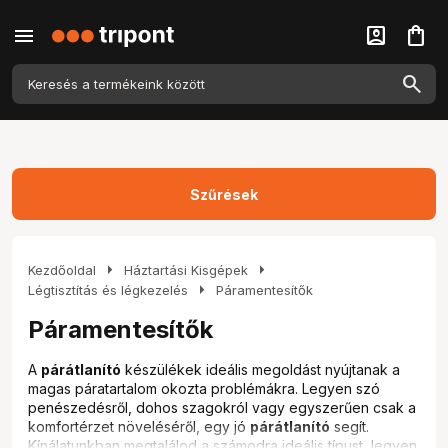
menu
account_box
shopping_bag
Szűrések
arrow_right
arrow_right
Kezdőoldal
Háztartási Kisgépek
arrow_right
Légtisztítás és légkezelés
Páramentesítők
Páramentesítők
A
párátlanító
készülékek ideális megoldást nyújtanak a
magas páratartalom okozta problémákra. Legyen szó
penészedésről, dohos szagokról vagy egyszerűen csak a
komfortérzet növeléséről, egy jó
párátlanító
segít.
Kínálatunkban megtalálod a számodra ideális típust, legyen