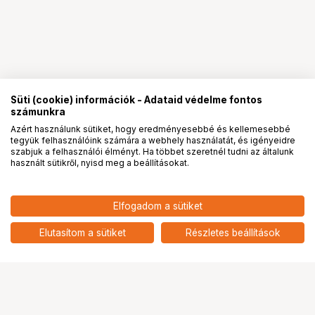
Süti (cookie) információk - Adataid védelme fontos
számunkra
Azért használunk sütiket, hogy eredményesebbé és kellemesebbé
tegyük felhasználóink számára a webhely használatát, és igényeidre
PRO
partnerségek
szabjuk a felhasználói élményt. Ha többet szeretnél tudni az általunk
használt sütikről, nyisd meg a beállításokat.
Elfogadom a sütiket
Elutasítom a sütiket
Részletes beállítások
Ugrás az oldal tetejére