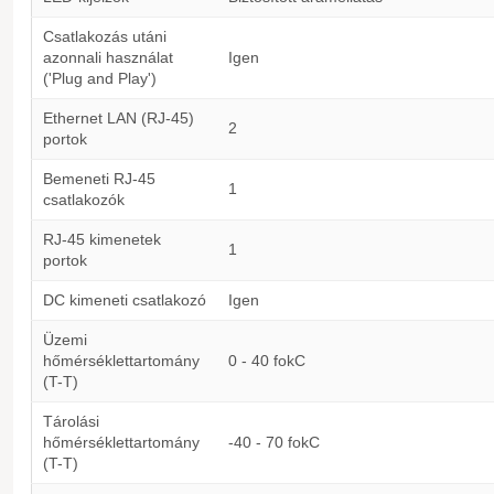
Csatlakozás utáni
azonnali használat
Igen
('Plug and Play')
Ethernet LAN (RJ-45)
2
portok
Bemeneti RJ-45
1
csatlakozók
RJ-45 kimenetek
1
portok
DC kimeneti csatlakozó
Igen
Üzemi
hőmérséklettartomány
0 - 40 fokC
(T-T)
Tárolási
hőmérséklettartomány
-40 - 70 fokC
(T-T)