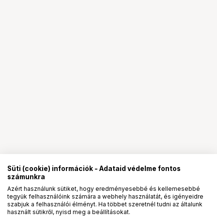
Süti (cookie) információk - Adataid védelme fontos
számunkra
Azért használunk sütiket, hogy eredményesebbé és kellemesebbé
tegyük felhasználóink számára a webhely használatát, és igényeidre
PRO
partnerségek
szabjuk a felhasználói élményt. Ha többet szeretnél tudni az általunk
használt sütikről, nyisd meg a beállításokat.