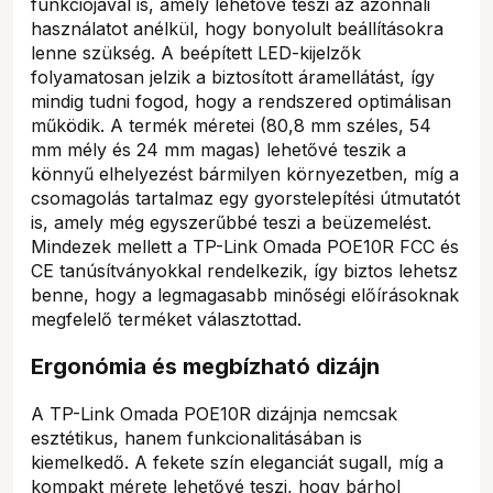
funkciójával is, amely lehetővé teszi az azonnali
használatot anélkül, hogy bonyolult beállításokra
lenne szükség. A beépített LED-kijelzők
folyamatosan jelzik a biztosított áramellátást, így
mindig tudni fogod, hogy a rendszered optimálisan
működik. A termék méretei (80,8 mm széles, 54
mm mély és 24 mm magas) lehetővé teszik a
könnyű elhelyezést bármilyen környezetben, míg a
csomagolás tartalmaz egy gyorstelepítési útmutatót
is, amely még egyszerűbbé teszi a beüzemelést.
Mindezek mellett a TP-Link Omada POE10R FCC és
CE tanúsítványokkal rendelkezik, így biztos lehetsz
benne, hogy a legmagasabb minőségi előírásoknak
megfelelő terméket választottad.
Ergonómia és megbízható dizájn
A TP-Link Omada POE10R dizájnja nemcsak
esztétikus, hanem funkcionalitásában is
kiemelkedő. A fekete szín eleganciát sugall, míg a
kompakt mérete lehetővé teszi, hogy bárhol