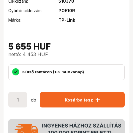
Cikkszám:
510370
Gyártói cikkszám:
POE10R
Márka:
TP-Link
5 655
HUF
nettó: 4 453 HUF
Külső raktáron (1-2 munkanap)
add
db
Kosárba tesz