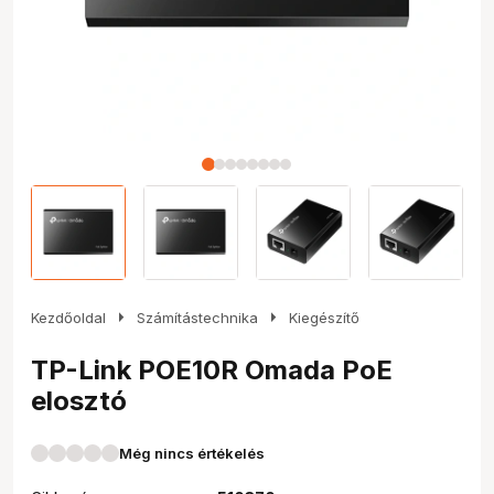
arrow_right
arrow_right
Kezdőoldal
Számítástechnika
Kiegészítő
TP-Link POE10R Omada PoE
elosztó
Még nincs értékelés