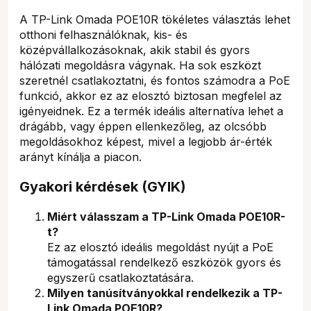
A TP-Link Omada POE10R tökéletes választás lehet
otthoni felhasználóknak, kis- és
középvállalkozásoknak, akik stabil és gyors
hálózati megoldásra vágynak. Ha sok eszközt
szeretnél csatlakoztatni, és fontos számodra a PoE
funkció, akkor ez az elosztó biztosan megfelel az
igényeidnek. Ez a termék ideális alternatíva lehet a
drágább, vagy éppen ellenkezőleg, az olcsóbb
megoldásokhoz képest, mivel a legjobb ár-érték
arányt kínálja a piacon.
Gyakori kérdések (GYIK)
Miért válasszam a TP-Link Omada POE10R-
t?
Ez az elosztó ideális megoldást nyújt a PoE
támogatással rendelkező eszközök gyors és
egyszerű csatlakoztatására.
Milyen tanúsítványokkal rendelkezik a TP-
Link Omada POE10R?