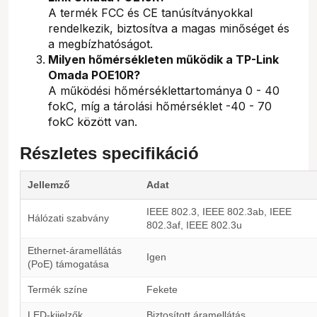
A termék FCC és CE tanúsítványokkal
rendelkezik, biztosítva a magas minőséget és
a megbízhatóságot.
Milyen hőmérsékleten működik a TP-Link
Omada POE10R?
A működési hőmérséklettartománya 0 - 40
fokC, míg a tárolási hőmérséklet -40 - 70
fokC között van.
Részletes specifikáció
Jellemző
Adat
IEEE 802.3, IEEE 802.3ab, IEEE
Hálózati szabvány
802.3af, IEEE 802.3u
Ethernet-áramellátás
Igen
(PoE) támogatása
Termék színe
Fekete
LED-kijelzők
Biztosított áramellátás