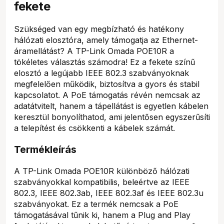
fekete
Szükséged van egy megbízható és hatékony
hálózati elosztóra, amely támogatja az Ethernet-
áramellátást? A TP-Link Omada POE10R a
tökéletes választás számodra! Ez a fekete színű
elosztó a legújabb IEEE 802.3 szabványoknak
megfelelően működik, biztosítva a gyors és stabil
kapcsolatot. A PoE támogatás révén nemcsak az
adatátvitelt, hanem a tápellátást is egyetlen kábelen
keresztül bonyolíthatod, ami jelentősen egyszerűsíti
a telepítést és csökkenti a kábelek számát.
Termékleírás
A TP-Link Omada POE10R különböző hálózati
szabványokkal kompatibilis, beleértve az IEEE
802.3, IEEE 802.3ab, IEEE 802.3af és IEEE 802.3u
szabványokat. Ez a termék nemcsak a PoE
támogatásával tűnik ki, hanem a Plug and Play