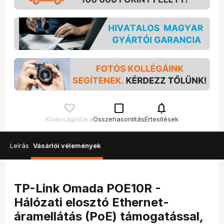
check_box_outline_blank
notifications
Kívánságlistára
Összehasonlítás
Értesítések
Leírás
Vásárlói vélemények
TP-Link Omada POE10R -
Hálózati elosztó Ethernet-
áramellátás (PoE) támogatással,