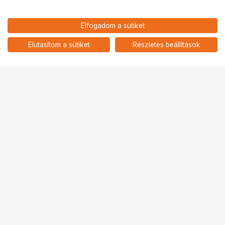
5 655
HUF
Elfogadom a sütiket
nettó: 4 453 HUF
TP-Link POE10R Omada PoE
elosztó
add
Elutasítom a sütiket
Részletes beállítások
Ugrás az oldal tetejére
Segítség a vásárláshoz
Fizetési lehetőségek
Szállítással kapcsolatos részletek
Reklamáció és termékvisszaküldés
Fogyasztói elállás
Adattörlő kódok
Cofidis Express áruhitel