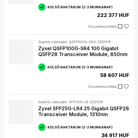
KÜLSŐ RAKTÁRON (2-3 MUNKANAP)
222 377 HUF
check_box_outline_blank
Összehasonlítás
Gyártói cikkszám: QSFP100G-SR4-ZZ0101F
Zyxel QSFP100G-SR4 100 Gigabit
QSFP28 Transceiver Module, 850nm
KÜLSŐ RAKTÁRON (2-3 MUNKANAP)
58 607 HUF
check_box_outline_blank
Összehasonlítás
Gyártói cikkszám: SFP25G-LR-ZZ0101F
Zyxel SFP25G-LR4 25 Gigabit QSFP28
Transceiver Module, 1310nm
KÜLSŐ RAKTÁRON (2-3 MUNKANAP)
34 917 HUF