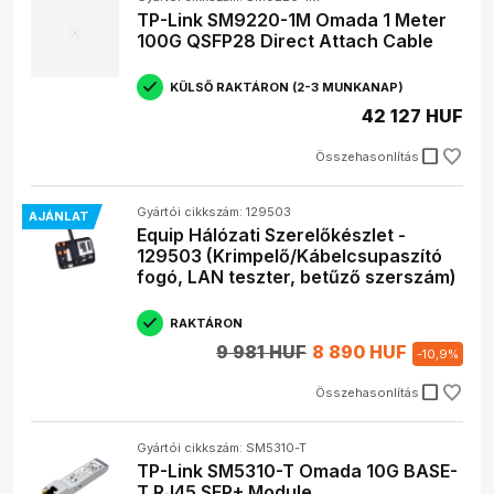
TP-Link SM9220-1M Omada 1 Meter
100G QSFP28 Direct Attach Cable
KÜLSŐ RAKTÁRON (2-3 MUNKANAP)
42 127 HUF
check_box_outline_blank
Összehasonlítás
Gyártói cikkszám: 129503
AJÁNLAT
Equip Hálózati Szerelőkészlet -
129503 (Krimpelő/Kábelcsupaszító
fogó, LAN teszter, betűző szerszám)
RAKTÁRON
9 981 HUF
8 890 HUF
-
10,9
%
check_box_outline_blank
Összehasonlítás
Gyártói cikkszám: SM5310-T
TP-Link SM5310-T Omada 10G BASE-
T RJ45 SFP+ Module