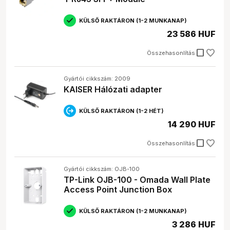
KÜLSŐ RAKTÁRON (1-2 MUNKANAP)
23 586 HUF
check_box_outline_blank
Összehasonlítás
Gyártói cikkszám: 2009
KAISER Hálózati adapter
KÜLSŐ RAKTÁRON (1-2 HÉT)
14 290 HUF
check_box_outline_blank
Összehasonlítás
Gyártói cikkszám: OJB-100
TP-Link OJB-100 - Omada Wall Plate
Access Point Junction Box
KÜLSŐ RAKTÁRON (1-2 MUNKANAP)
3 286 HUF