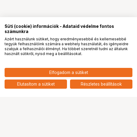
Süti (cookie) információk - Adataid védelme fontos
számunkra
Azért használunk sütiket, hogy eredményesebbé és kellemesebbé
tegyük felhasználóink számára a webhely használatát, és igényeidre
PRO
partnerségek
szabjuk a felhasználói élményt. Ha többet szeretnél tudni az általunk
használt sütikről, nyisd meg a beállításokat.
Elfogadom a sütiket
Elutasítom a sütiket
Részletes beállítások
Ugrás az oldal tetejére
Segítség a vásárláshoz