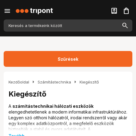
menu
account_box
shopping_bag
Szűrések
arrow_right
arrow_right
Kezdőoldal
Számítástechnika
Kiegészítő
Kiegészítő
A
számítástechnikai hálózati eszközök
elengedhetetlenek a modern informatikai infrastruktúrához.
Legyen szó otthoni hálózatról, irodai rendszerről vagy akár
egy komplex adatközpontról, a megfelelő eszközök
biztosítják a stabil és gyors adatátvitelt. A
webshopunkbanál széles választékban találsz
patch
Tovább