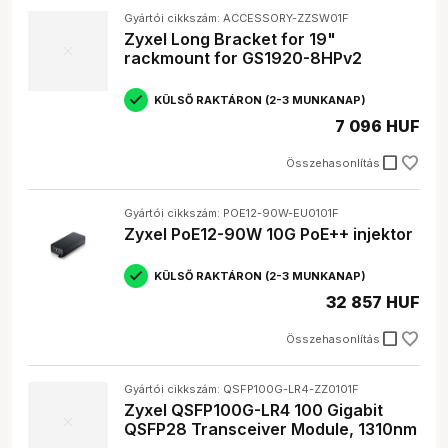
Gyártói cikkszám: ACCESSORY-ZZSW01F
Zyxel Long Bracket for 19"
rackmount for GS1920-8HPv2
KÜLSŐ RAKTÁRON (2-3 MUNKANAP)
7 096 HUF
check_box_outline_blank
Összehasonlítás
Gyártói cikkszám: POE12-90W-EU0101F
Zyxel PoE12-90W 10G PoE++ injektor
KÜLSŐ RAKTÁRON (2-3 MUNKANAP)
32 857 HUF
check_box_outline_blank
Összehasonlítás
Gyártói cikkszám: QSFP100G-LR4-ZZ0101F
Zyxel QSFP100G-LR4 100 Gigabit
QSFP28 Transceiver Module, 1310nm