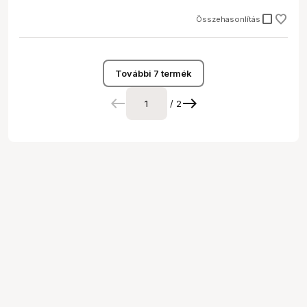
check_box_outline_blank
Összehasonlítás
További 7 termék
/ 2