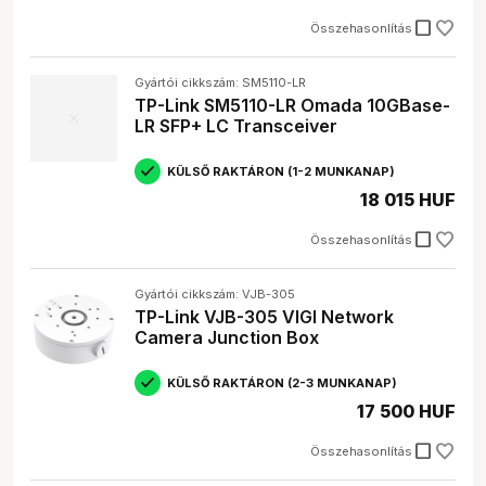
check_box_outline_blank
Összehasonlítás
Gyártói cikkszám: SM5110-LR
TP-Link SM5110-LR Omada 10GBase-
LR SFP+ LC Transceiver
KÜLSŐ RAKTÁRON (1-2 MUNKANAP)
18 015 HUF
check_box_outline_blank
Összehasonlítás
Gyártói cikkszám: VJB-305
TP-Link VJB-305 VIGI Network
Camera Junction Box
KÜLSŐ RAKTÁRON (2-3 MUNKANAP)
17 500 HUF
check_box_outline_blank
Összehasonlítás