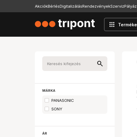
Akciók
Bérlés
Digitalizálás
Rendezvények
Szerviz
Pályáz
apps
Terméke
MÁRKA
PANASONIC
SONY
ÁR