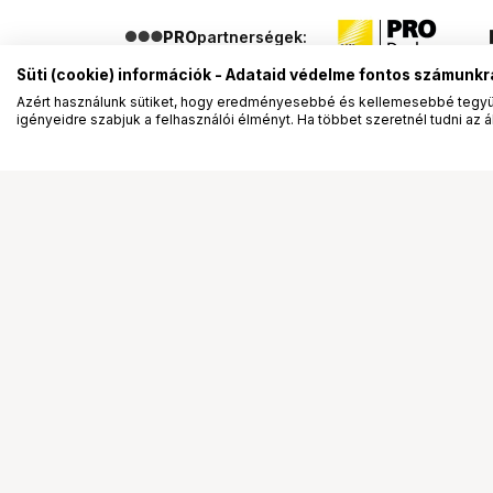
PRO
partnerségek:
Süti (cookie) információk - Adataid védelme fontos számunkr
Azért használunk sütiket, hogy eredményesebbé és kellemesebbé tegyük
igényeidre szabjuk a felhasználói élményt. Ha többet szeretnél tudni az ált
Segítség a vásárláshoz
Ismerj
Fizetési lehetőségek
Bemuta
Szállítással kapcsolatos részletek
Vevőink
Reklamáció és termékvisszaküldés
Bemutat
Fogyasztói elállás
Rendez
Adattörlő kódok
Diákkár
Cofidis Express áruhitel
VIP kár
Lízing lehetőségek
Talent 
Ajándékutalvány
Állásaj