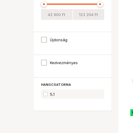
Újdonság
Kedvezményes
HANGCSATORNA
5,1