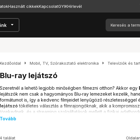
atok
Használt cikkek
Kapcsolat
GYIK
Hírlevél
arrow_drop_down
ink
arrow_right
arrow_right
Kezdőoldal
Mobil, TV, Szórakoztató elektronika
Televíziók és ta
Blu-ray lejátszó
Szeretnél a lehető legjobb minőségben filmezni otthon? Akkor egy
lejátszók nem csak a hagyományos Blu-ray lemezeket kezelik, han
formátumot is, így a kedvenc filmjeidet lenyűgöző részletességgel 
lejátszó
tökéletes választás a filmrajongóknak, akik a kompromiss
törekednek, és a streaming szolgáltatások mellett a fizikai adatho
moziélmény otthon, akkor nézz körül a kínálatunkban!
Tovább
Típusok és különbségek
4 találat
Oldala