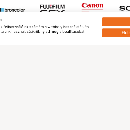
a
 felhasználóink számára a webhely használatát, és
alunk használt sütikről, nyisd meg a beállításokat.
Elut
 meg minket!
További oldalaink
tkozunk
Fotókönyv
 véleménye rólunk
Fotólabor
óterem és Stúdió
Digitalizálás
vények
PhaseOne
tya
Bluechip
tya
Problog
Program
Márkáink
ánlatok
Pályázatok