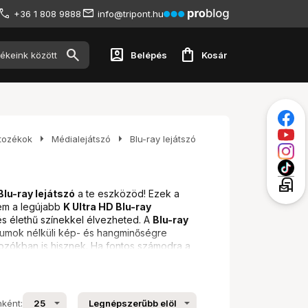
+36 1 808 9888
info@tripont.hu
account_box
shopping_bag
Belépés
Kosár
arrow_right
arrow_right
rtozékok
Médialejátszó
Blu-ray lejátszó
local_post_office
Blu-ray lejátszó
a te eszközöd! Ezek a
em a legújabb
K Ultra HD Blu-ray
és élethű színekkel élvezheted. A
Blu-ray
zumok nélküli kép- és hangminőségre
rdozókban is hisznek. Ha fontos számodra a
nként: