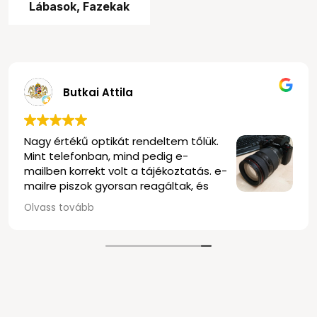
Lábasok, Fazekak
Butkai Attila
, profi
Nagy értékű optikát rendeltem 
Mint telefonban, mind pedig e
mailben korrekt volt a tájékozt
mailre piszok gyorsan reagáltak
elég rugalmasak voltak minden
Olvass tovább
szállítás is nagyon gyors volt, 
és biztonságosan becsomagol
délután kettő körül történt m
kezembe kaptam az objektívet
Olvastam a negatív véleménye
tudom megerősíteni, nekem na
tapasztalat volt ez a bolt. Kös