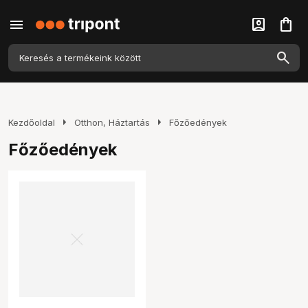
menu
account_box
shopping_bag
arrow_right
arrow_right
Kezdőoldal
Otthon, Háztartás
Főzőedények
Főzőedények