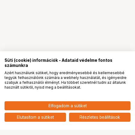
Süti (cookie) információk - Adataid védelme fontos
számunkra
Azért használunk sütiket, hogy eredményesebbé és kellemesebbé
tegyük felhasználóink számára a webhely használatát, és igényeidre
PRO
partnerségek
szabjuk a felhasználói élményt. Ha többet szeretnél tudni az általunk
használt sütikről, nyisd meg a beállításokat.
Elfogadom a sütiket
Elutasítom a sütiket
Részletes beállítások
Ugrás az oldal tetejére