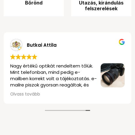
Bőrönd
Utazás, kirándulás
felszerelések
Butkai Attila
lás, profi
Nagy értékű optikát rendelt
Mint telefonban, mind pedi
k!
mailben korrekt volt a tájék
mailre piszok gyorsan reagá
elég rugalmasak voltak mi
Olvass tovább
szállítás is nagyon gyors vo
és biztonságosan becsoma
délután kettő körül történ
kezembe kaptam az objektí
Olvastam a negatív vélemé
tudom megerősíteni, nekem