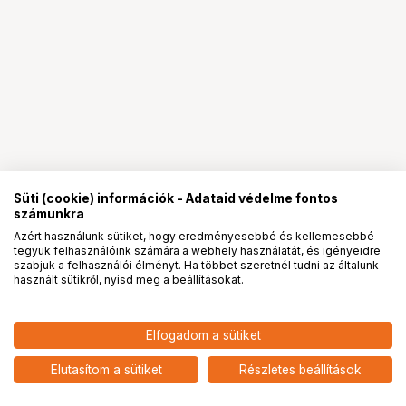
Süti (cookie) információk - Adataid védelme fontos
számunkra
Azért használunk sütiket, hogy eredményesebbé és kellemesebbé
tegyük felhasználóink számára a webhely használatát, és igényeidre
PRO
partnerségek
szabjuk a felhasználói élményt. Ha többet szeretnél tudni az általunk
használt sütikről, nyisd meg a beállításokat.
Elfogadom a sütiket
Elutasítom a sütiket
Részletes beállítások