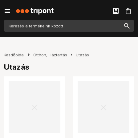
menu
account_box
shopping_bag
arrow_right
arrow_right
Kezdőoldal
Otthon, Háztartás
Utazás
Utazás