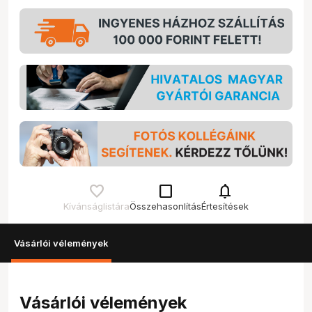
check_box_outline_blank
notifications
Kívánságlistára
Összehasonlítás
Értesítések
Vásárlói vélemények
Vásárlói vélemények