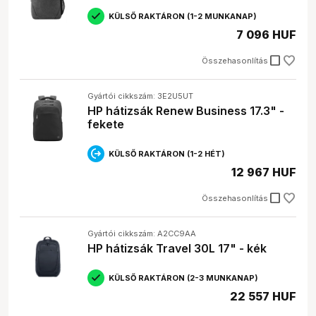
KÜLSŐ RAKTÁRON (1-2 MUNKANAP)
7 096 HUF
check_box_outline_blank
Összehasonlítás
Gyártói cikkszám: 3E2U5UT
HP hátizsák Renew Business 17.3" -
fekete
KÜLSŐ RAKTÁRON (1-2 HÉT)
12 967 HUF
check_box_outline_blank
Összehasonlítás
Gyártói cikkszám: A2CC9AA
HP hátizsák Travel 30L 17" - kék
KÜLSŐ RAKTÁRON (2-3 MUNKANAP)
22 557 HUF