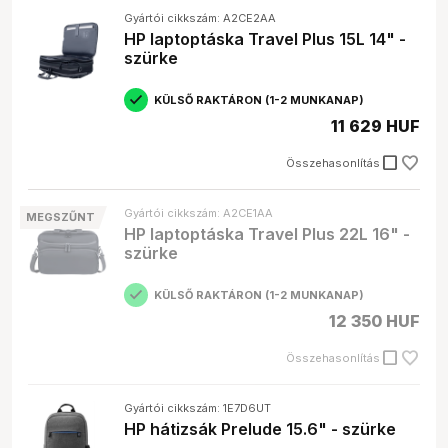
Gyakori kérdések
Gyártói cikkszám: A2CE2AA
HP laptoptáska Travel Plus 15L 14" -
Mekkora méretű laptop táskát vegyek?
szürke
A táska méretének meg kell egyeznie a laptopod
képernyőméretével (pl. .", ").
KÜLSŐ RAKTÁRON (1-2 MUNKANAP)
Milyen anyagból készüljön a laptop táska?
A poliészter, a nylon és a neoprén a leggyakoribb
11 629 HUF
anyagok. A vízálló anyagok különösen hasznosak
check_box_outline_blank
lehetnek.
Összehasonlítás
Mire figyeljek a laptop táska kiválasztásánál?
Fontos a méret, az anyag, a párnázottság, a
Gyártói cikkszám: A2CE1AA
MEGSZŰNT
rekeszek száma és a súly.
HP laptoptáska Travel Plus 22L 16" -
szürke
KÜLSŐ RAKTÁRON (1-2 MUNKANAP)
12 350 HUF
check_box_outline_blank
Összehasonlítás
Gyártói cikkszám: 1E7D6UT
HP hátizsák Prelude 15.6" - szürke