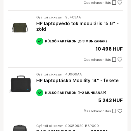
check_box_outline_blank
Összehasonlítás
Gyártói cikkszám: 9J4C3AA
HP laptopvédő tok moduláris 15.6" -
zöld
KÜLSŐ RAKTÁRON (2-3 MUNKANAP)
10 496 HUF
check_box_outline_blank
Összehasonlítás
Gyártói cikkszám: 4U9G9AA
HP laptoptáska Mobility 14" - fekete
KÜLSŐ RAKTÁRON (1-2 MUNKANAP)
5 243 HUF
check_box_outline_blank
Összehasonlítás
Gyártói cikkszám: 90XB0920-BBP000