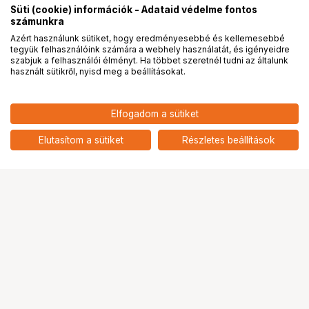
Süti (cookie) információk - Adataid védelme fontos
számunkra
Azért használunk sütiket, hogy eredményesebbé és kellemesebbé
tegyük felhasználóink számára a webhely használatát, és igényeidre
PRO
partnerségek
szabjuk a felhasználói élményt. Ha többet szeretnél tudni az általunk
használt sütikről, nyisd meg a beállításokat.
Elfogadom a sütiket
Elutasítom a sütiket
Részletes beállítások
Ugrás az oldal tetejére
Segítség a vásárláshoz
Fizetési lehetőségek
Szállítással kapcsolatos részletek
Reklamáció és termékvisszaküldés