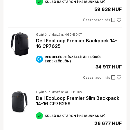
KÜLSŐ RAKTÁRON (1-2 MUNKANAP)
59 638 HUF
check_box_outline_blank
Összehasonlítás
Gyártói cikkszám: 460-BDXT
Dell EcoLoop Premier Backpack 14-
16 CP7625
RENDELÉSRE (SZÁLLÍTÁSI IDŐRŐL
ÉRDEKLŐDJÖN)
34 917 HUF
check_box_outline_blank
Összehasonlítás
Gyártói cikkszám: 460-BDXV
Dell EcoLoop Premier Slim Backpack
14-16 CP7625S
KÜLSŐ RAKTÁRON (1-2 MUNKANAP)
26 677 HUF