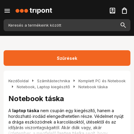
menu
account_box
shopping_bag
Szűrések
arrow_right
arrow_right
Kezdőoldal
Számítástechnika
Komplett PC és Notebook
arrow_right
arrow_right
Notebook, Laptop kiegészítő
Notebook táska
Notebook táska
A
laptop táska
nem csupán egy kiegészítő, hanem a
hordozható irodád elengedhetetlen része. Védelmet nyújt
a drága eszközödnek a karcolásoktól, ütésektől és az
időjárás viszontagságaitól. Akár diák vagy, akár
üzletember, a megfelelő
laptop táska
segít, hogy