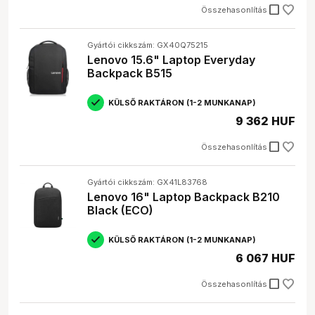
check_box_outline_blank
Összehasonlítás
Gyártói cikkszám: GX40Q75215
Lenovo 15.6" Laptop Everyday
Backpack B515
KÜLSŐ RAKTÁRON (1-2 MUNKANAP)
9 362 HUF
check_box_outline_blank
Összehasonlítás
Gyártói cikkszám: GX41L83768
Lenovo 16" Laptop Backpack B210
Black (ECO)
KÜLSŐ RAKTÁRON (1-2 MUNKANAP)
6 067 HUF
check_box_outline_blank
Összehasonlítás