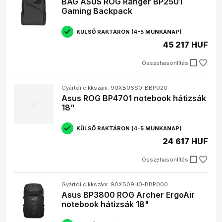
BAG ASUS ROG Ranger BP2501
Gaming Backpack
KÜLSŐ RAKTÁRON (4-5 MUNKANAP)
45 217 HUF
check_box_outline_blank
Összehasonlítás
Gyártói cikkszám: 90XB06S0-BBP020
Asus ROG BP4701 notebook hátizsák
18"
KÜLSŐ RAKTÁRON (4-5 MUNKANAP)
24 617 HUF
check_box_outline_blank
Összehasonlítás
Gyártói cikkszám: 90XB09H0-BBP000
Asus BP3800 ROG Archer ErgoAir
notebook hátizsák 18"