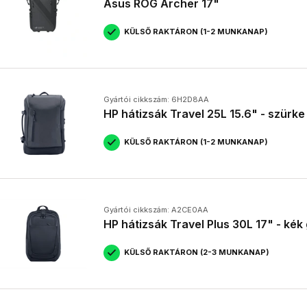
Asus ROG Archer 17"
HP
: A HP táskái a modern stílust és a funkcionalitást képviselik
RAZER
: A Razer gamer hátizsákjai a stílusos megjelenés mellet
hardvereid számára.
KÜLSŐ RAKTÁRON (1-2 MUNKANAP)
A választásnál vedd figyelembe a saját igényeidet és a pénztárcádat
védelmet nyújtanak a mindennapi használatra, míg a prémium kategó
tartósabb anyagokkal rendelkeznek.
Gyártói cikkszám: 6H2D8AA
Kinek ajánlott?
HP hátizsák Travel 25L 15.6" - szürke
A
laptop táska
szinte mindenkinek ajánlott, aki hordozható számít
KÜLSŐ RAKTÁRON (1-2 MUNKANAP)
Diákoknak
, akiknek naponta kell cipelniük a laptopjukat az
Üzletembereknek
, akik gyakran utaznak és fontos, hogy biz
Informatikusoknak
és programozóknak, akiknek a munkájuk
számítógép.
Gyártói cikkszám: A2CE0AA
Gamereknek
, akik a legújabb hardvereiket szeretnék biztons
HP hátizsák Travel Plus 30L 17" - kék 
Gyakran utazóknak
, akiknek fontos a kényelem és a praktik
Digitális nomádoknak
, akiknek a laptopjuk a munkaeszközü
biztonságos szállításra.
KÜLSŐ RAKTÁRON (2-3 MUNKANAP)
Gyakori kérdések