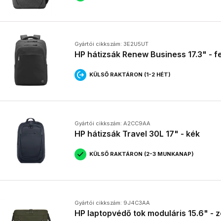
Gyártói cikkszám: 3E2U5UT
HP hátizsák Renew Business 17.3" - f
KÜLSŐ RAKTÁRON (1-2 HÉT)
Gyártói cikkszám: A2CC9AA
HP hátizsák Travel 30L 17" - kék
KÜLSŐ RAKTÁRON (2-3 MUNKANAP)
Gyártói cikkszám: 9J4C3AA
HP laptopvédő tok moduláris 15.6" - z