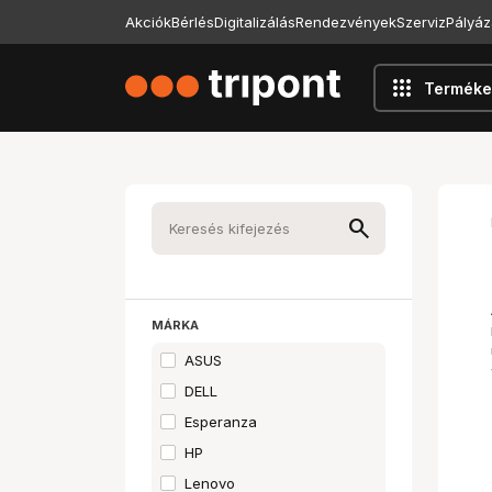
Akciók
Bérlés
Digitalizálás
Rendezvények
Szerviz
Pályáz
apps
Terméke
MÁRKA
ASUS
DELL
Esperanza
HP
Lenovo