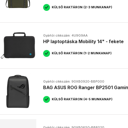
KÜLSŐ RAKTÁRON (2-3 MUNKANAP)
Gyártói cikkszám: 4U9G9AA
HP laptoptáska Mobility 14" - fekete
KÜLSŐ RAKTÁRON (1-2 MUNKANAP)
Gyártói cikkszám: 90XB0920-BBP000
BAG ASUS ROG Ranger BP2501 Gami
KÜLSŐ RAKTÁRON (4-5 MUNKANAP)
Gyártói cikkszám: 90XB06S0-BBP020