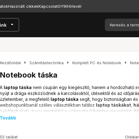
atok
Használt cikkek
Kapcsolat
GYIK
Hírlevél
arrow_drop_down
ink
arrow_right
arrow_right
arrow_right
Kezdőoldal
Számítástechnika
Komplett PC és Notebook
Note
Notebook táska
A
laptop táska
nem csupán egy kiegészítő, hanem a hordozható ir
nyújt a drága eszközödnek a karcolásoktól, ütésektől és az időjárás
üzletember, a megfelelő
laptop táska
segít, hogy biztonságban és s
webshopunkbanál széles választékban találsz
laptop táskákat
,
há
(védőtokokat), hogy megtaláld a számodra tökéletes megoldást. Kí
legnépszerűbb márkák termékei, a belépő szinttől a prémium kategó
Tovább
pénztárcádnak és az igényeidnek megfelelő darabot.
Típusok és különbségek
55 találat
Oldala