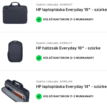
Mekkora méretű laptop táskát vegyek?
A táska méretének meg kell egyeznie a laptopod képernyőméret
Gyártói cikkszám: A08KHUT
HP laptoptáska Everyday 16" - szürke
Milyen anyagból készüljön a laptop táska?
A poliészter, a nylon és a neoprén a leggyakoribb anyagok.
lehetnek.
KÜLSŐ RAKTÁRON (1-2 MUNKANAP)
Mire figyeljek a laptop táska kiválasztásánál?
Fontos a méret, az anyag, a párnázottság, a rekeszek száma é
Gyártói cikkszám: A08KLUT
HP hátizsák Everyday 16" - szürke
KÜLSŐ RAKTÁRON (2-3 MUNKANAP)
Gyártói cikkszám: A08KJAA
HP laptoptáska Everyday 14" - szürke
KÜLSŐ RAKTÁRON (1-2 MUNKANAP)