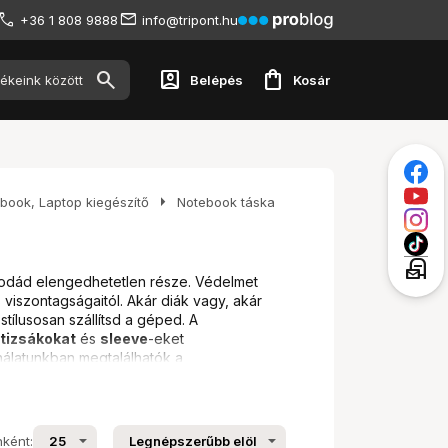
+36 1 808 9888
info@tripont.hu
account_box
shopping_bag
Belépés
Kosár
arrow_right
book, Laptop kiegészítő
Notebook táska
local_post_office
odád elengedhetetlen része. Védelmet
 viszontagságaitól. Akár diák vagy, akár
tílusosan szállítsd a géped. A
tizsákokat
és
sleeve
-eket
nálatunkban megtalálhatók a
riáig, így biztosan megtalálod a
nként: