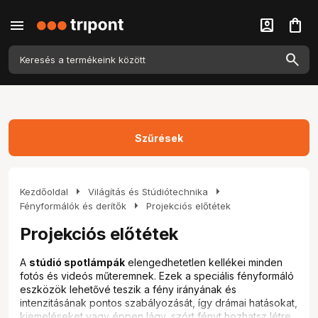
menu
account_box
shopping_bag
Szűrések
arrow_right
arrow_right
Kezdőoldal
Világítás és Stúdiótechnika
arrow_right
Fényformálók és derítők
Projekciós előtétek
Projekciós előtétek
A
stúdió spotlámpák
elengedhetetlen kellékei minden
fotós és videós műteremnek. Ezek a speciális fényformáló
eszközök lehetővé teszik a fény irányának és
intenzitásának pontos szabályozását, így drámai hatásokat,
kiemeléseket vagy éppen lágy, szórt fényt hozhatsz létre.