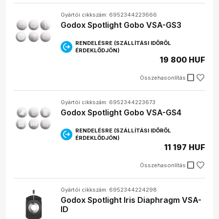
Gyártói cikkszám: 6952344223666
Godox Spotlight Gobo VSA-GS3
RENDELÉSRE (SZÁLLÍTÁSI IDŐRŐL
ÉRDEKLŐDJÖN)
19 800 HUF
check_box_outline_blank
Összehasonlítás
Gyártói cikkszám: 6952344223673
Godox Spotlight Gobo VSA-GS4
RENDELÉSRE (SZÁLLÍTÁSI IDŐRŐL
ÉRDEKLŐDJÖN)
11 197 HUF
check_box_outline_blank
Összehasonlítás
Gyártói cikkszám: 6952344224298
Godox Spotlight Iris Diaphragm VSA-
ID