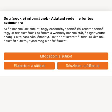
Süti (cookie) információk - Adataid védelme fontos
számunkra
Azért használunk sütiket, hogy eredményesebbé és kellemesebbé
tegyük felhasználóink számára a webhely használatát, és igényeidre
PRO
partnerségek
szabjuk a felhasználói élményt. Ha többet szeretnél tudni az általunk
használt sütikről, nyisd meg a beállításokat.
Elfogadom a sütiket
Elutasítom a sütiket
Részletes beállítások
Ugrás az oldal tetejére
Segítség a vásárláshoz
Fizetési lehetőségek