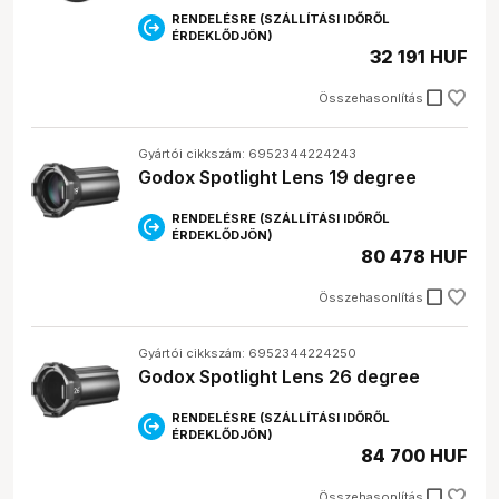
RENDELÉSRE (SZÁLLÍTÁSI IDŐRŐL
ÉRDEKLŐDJÖN)
32 191 HUF
check_box_outline_blank
Összehasonlítás
Gyártói cikkszám: 6952344224243
Godox Spotlight Lens 19 degree
RENDELÉSRE (SZÁLLÍTÁSI IDŐRŐL
ÉRDEKLŐDJÖN)
80 478 HUF
check_box_outline_blank
Összehasonlítás
Gyártói cikkszám: 6952344224250
Godox Spotlight Lens 26 degree
RENDELÉSRE (SZÁLLÍTÁSI IDŐRŐL
ÉRDEKLŐDJÖN)
84 700 HUF
check_box_outline_blank
Összehasonlítás