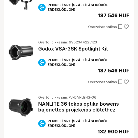
RENDELÉSRE (SZÁLLÍTÁSI IDŐRŐL
ÉRDEKLŐDJÖN)
187 546 HUF
check_box_outline_blank
Összehasonlítás
Gyártói cikkszám: 6952344223123
Godox VSA-36K Spotlight Kit
RENDELÉSRE (SZÁLLÍTÁSI IDŐRŐL
ÉRDEKLŐDJÖN)
187 546 HUF
check_box_outline_blank
Összehasonlítás
Gyártói cikkszám: PJ-BM-LENS-36
NANLITE 36 fokos optika bowens
bajonettes projekciós előtéthez
RENDELÉSRE (SZÁLLÍTÁSI IDŐRŐL
ÉRDEKLŐDJÖN)
132 900 HUF