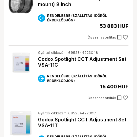
finomíthatod a fényhatásokat.
mount) 8 inch
RENDELÉSRE (SZÁLLÍTÁSI IDŐRŐL
ÉRDEKLŐDJÖN)
53 883 HUF
check_box_outline_blank
Összehasonlítás
Gyártói cikkszám: 6952344223048
Godox Spotlight CCT Adjustment Set
VSA-11C
RENDELÉSRE (SZÁLLÍTÁSI IDŐRŐL
ÉRDEKLŐDJÖN)
15 400 HUF
check_box_outline_blank
Összehasonlítás
Gyártói cikkszám: 6952344223031
Godox Spotlight CCT Adjustment Set
VSA-11T
RENDELÉSRE (SZÁLLÍTÁSI IDŐRŐL