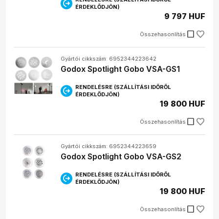
ÉRDEKLŐDJÖN)
9 797 HUF
check_box_outline_blank
Összehasonlítás
Gyártói cikkszám: 6952344223642
Godox Spotlight Gobo VSA-GS1
RENDELÉSRE (SZÁLLÍTÁSI IDŐRŐL
ÉRDEKLŐDJÖN)
19 800 HUF
check_box_outline_blank
Összehasonlítás
Gyártói cikkszám: 6952344223659
Godox Spotlight Gobo VSA-GS2
RENDELÉSRE (SZÁLLÍTÁSI IDŐRŐL
ÉRDEKLŐDJÖN)
19 800 HUF
check_box_outline_blank
Összehasonlítás