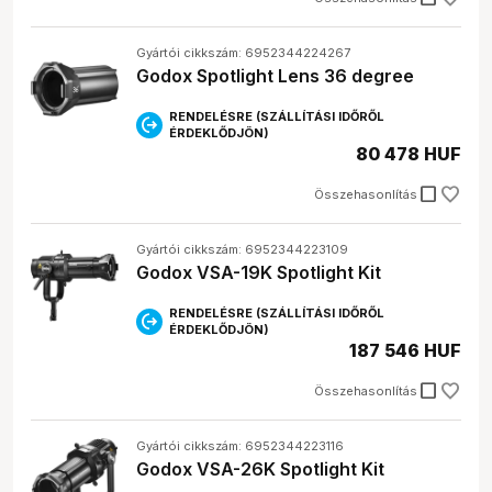
Gyártói cikkszám: 6952344224267
Godox Spotlight Lens 36 degree
RENDELÉSRE (SZÁLLÍTÁSI IDŐRŐL
ÉRDEKLŐDJÖN)
80 478 HUF
check_box_outline_blank
Összehasonlítás
Gyártói cikkszám: 6952344223109
Godox VSA-19K Spotlight Kit
RENDELÉSRE (SZÁLLÍTÁSI IDŐRŐL
ÉRDEKLŐDJÖN)
187 546 HUF
check_box_outline_blank
Összehasonlítás
Gyártói cikkszám: 6952344223116
Godox VSA-26K Spotlight Kit